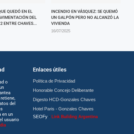
QUE QUEDÓ EN EL
INCENDIO EN VÁSQUEZ: SE QUEMÓ
PAVIMENTACIÓN DEL
UN GALPÓN PERO NO ALCANZÓ LA
2 ENTRE CHAVES...
VIVIENDA
16/07/2025
ad
Enlaces útiles
Política de Privacidad
ad o
un
Honorable Concejo Deliberante
antea
retiene,
Digesto HCD-Gonzales Chaves
atos del
es
Hotel Paris - Gonzales Chaves
 en un
SEOFy
-
Link Building Argentina
 el usuario
dia