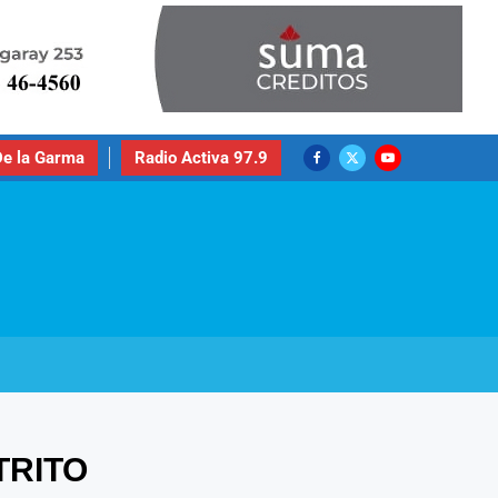
e la Garma
Radio Activa 97.9
TRITO