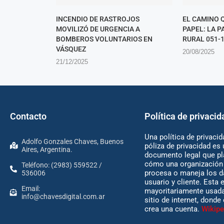
INCENDIO DE RASTROJOS
EL CAMINO 
MOVILIZÓ DE URGENCIA A
PAPEL: LA 
BOMBEROS VOLUNTARIOS EN
RURAL 051-1
VÁSQUEZ
20/08/2025
21/12/2025
Contacto
Política de privacid
Una política de privacid
Adolfo Gonzales Chaves, Buenos
póliza de privacidad es 
Aires, Argentina.
documento legal que pl
cómo una organización 
Teléfono: (2983) 559522 /
procesa o maneja los d
536006
usuario y cliente. Esta 
Email:
mayoritariamente usada
info@chavesdigital.com.ar
sitio de internet, donde
crea una cuenta.
Wikipe