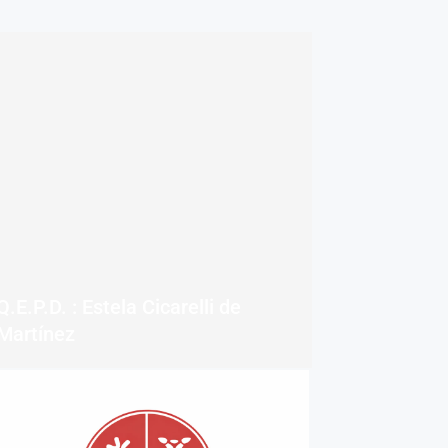
Q.E.P.D. : Estela Cicarelli de
Martínez