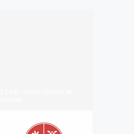
Q.E.P.D. : Estela Cicarelli de
Martínez