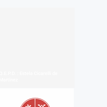
Q.E.P.D. : Estela Cicarelli de
Martínez