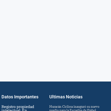
Datos Importantes
Ultimas Noticias
Registro propiedad
Huracán Ciclista inauguró su nuevo
intelectual: En
predio para la Escuelita de Fútbol