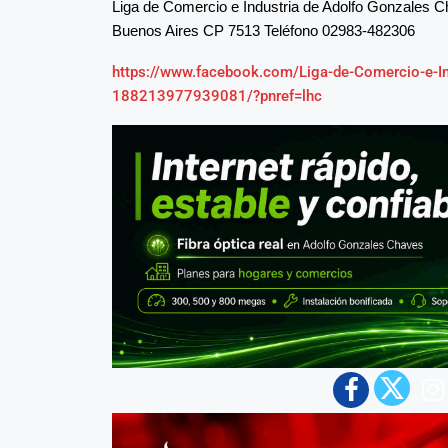
Liga de Comercio e Industria de Adolfo Gonzales 
Buenos Aires CP 7513 Teléfono 02983-482306
https://www.facebook.com/Liga-de-Comercio-e-In
188213977939081/?pnref=lhc