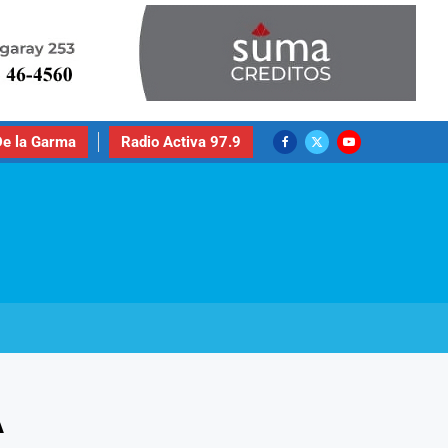
e la Garma
Radio Activa 97.9
A