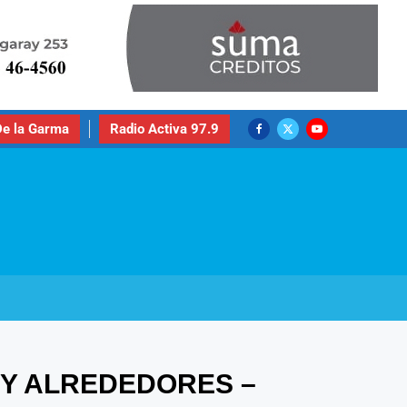
e la Garma
Radio Activa 97.9
 Y ALREDEDORES –