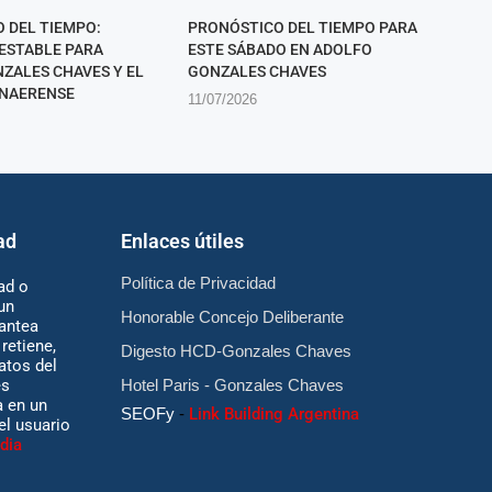
 DEL TIEMPO:
PRONÓSTICO DEL TIEMPO PARA
ESTABLE PARA
ESTE SÁBADO EN ADOLFO
ZALES CHAVES Y EL
GONZALES CHAVES
ONAERENSE
11/07/2026
ad
Enlaces útiles
Política de Privacidad
ad o
un
Honorable Concejo Deliberante
antea
retiene,
Digesto HCD-Gonzales Chaves
atos del
es
Hotel Paris - Gonzales Chaves
 en un
SEOFy
-
Link Building Argentina
 el usuario
dia