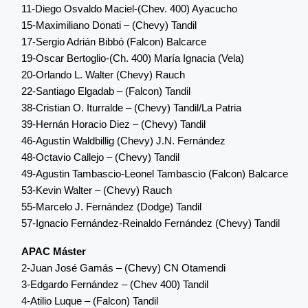
11-Diego Osvaldo Maciel-(Chev. 400) Ayacucho
15-Maximiliano Donati – (Chevy) Tandil
17-Sergio Adrián Bibbó (Falcon) Balcarce
19-Oscar Bertoglio-(Ch. 400) María Ignacia (Vela)
20-Orlando L. Walter (Chevy) Rauch
22-Santiago Elgadab – (Falcon) Tandil
38-Cristian O. Iturralde – (Chevy) Tandil/La Patria
39-Hernán Horacio Diez – (Chevy) Tandil
46-Agustín Waldbillig (Chevy) J.N. Fernández
48-Octavio Callejo – (Chevy) Tandil
49-Agustin Tambascio-Leonel Tambascio (Falcon) Balcarce
53-Kevin Walter – (Chevy) Rauch
55-Marcelo J. Fernández (Dodge) Tandil
57-Ignacio Fernández-Reinaldo Fernández (Chevy) Tandil
APAC Máster
2-Juan José Gamás – (Chevy) CN Otamendi
3-Edgardo Fernández – (Chev 400) Tandil
4-Atilio Luque – (Falcon) Tandil