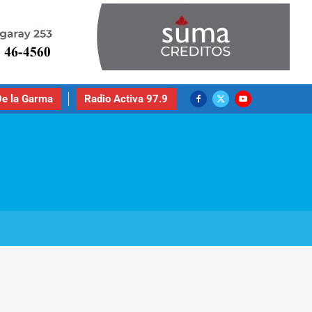
e la Garma
Radio Activa 97.9