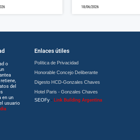
026
18/06/2026
ad
Enlaces útiles
Política de Privacidad
ad o
un
Honorable Concejo Deliberante
antea
retiene,
Digesto HCD-Gonzales Chaves
atos del
es
Hotel Paris - Gonzales Chaves
 en un
SEOFy
-
Link Building Argentina
 el usuario
dia