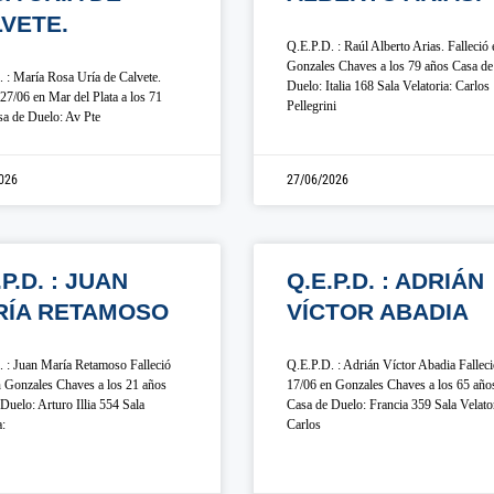
VETE.
Q.E.P.D. : Raúl Alberto Arias. Falleció 
Gonzales Chaves a los 79 años Casa de
 : María Rosa Uría de Calvete.
Duelo: Italia 168 Sala Velatoria: Carlos
 27/06 en Mar del Plata a los 71
Pellegrini
a de Duelo: Av Pte
026
27/06/2026
.P.D. : JUAN
Q.E.P.D. : ADRIÁN
RÍA RETAMOSO
VÍCTOR ABADIA
 : Juan María Retamoso Falleció
Q.E.P.D. : Adrián Víctor Abadia Fallec
 Gonzales Chaves a los 21 años
17/06 en Gonzales Chaves a los 65 año
Duelo: Arturo Illia 554 Sala
Casa de Duelo: Francia 359 Sala Velator
a:
Carlos