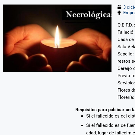
3 dic
Empre
Q.E.P.D.
Falleció
Casa de 
Sala Vel
Sepelio:
restos s
Cereijo 
Previo r
Servicio
Flores d
Florería
Requisitos para publicar un f
Si el fallecido es del di
Si el fallecido es de fu
edad, lugar de fallecimi