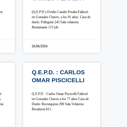
en
(Q.E.P.D.) Ovidio Camilo Peralta Falleció
en Gonzales Chaves, a los 91 años. Casa de
duelo: Pellegrini 243 Sala velatoria:
Bustamante 115 (de
26/06/2026
Q.E.P.D. : CARLOS
OMAR PISCICELLI
ió
Q.E.P.D. : Carlos Omar Piscicelli Falleció
s
en Gonzales Chaves a los 77 años Casa de
ia:
Duelo: Reconquista 290 Sala Velatoria:
Rivadavia 611.