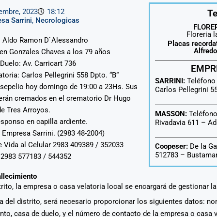
iembre, 2023
18:12
Te
sa Sarrini
,
Necrologicas
FLORER
Floreria 
 : Aldo Ramon D`Alessandro
Placas recorda
Alfred
 en Gonzales Chaves a los 79 años
Duelo: Av. Carricart 736
EMPR
atoria: Carlos Pellegrini 558 Dpto. “B”
SARRINI:
Teléfono
 sepelio hoy domingo de 19:00 a 23Hs. Sus
Carlos Pellegrini 
erán cremados en el crematorio Dr Hugo
de Tres Arroyos.
MASSON:
Teléfono
esponso en capilla ardiente.
Rivadavia 611 –
Ad
: Empresa Sarrini. (2983 48-2004)
e Vida al Celular 2983 409389 / 352033
Coopeser:
De la Ga
512783 – Bustaman
: 2983 577183 / 544352
allecimiento
strito, la empresa o casa velatoria local se encargará de gestionar l
era del distrito, será necesario proporcionar los siguientes datos: n
ento, casa de duelo, y el número de contacto de la empresa o casa 