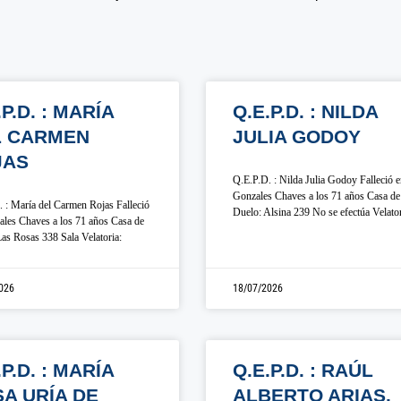
.P.D. : MARÍA
Q.E.P.D. : NILDA
L CARMEN
JULIA GODOY
JAS
Q.E.P.D. : Nilda Julia Godoy Falleció 
Gonzales Chaves a los 71 años Casa de
 : María del Carmen Rojas Falleció
Duelo: Alsina 239 No se efectúa Velato
les Chaves a los 71 años Casa de
as Rosas 338 Sala Velatoria:
026
18/07/2026
.P.D. : MARÍA
Q.E.P.D. : RAÚL
A URÍA DE
ALBERTO ARIAS.