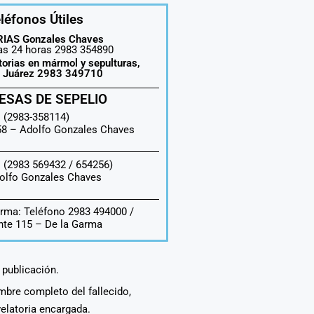
léfonos Útiles
IAS Gonzales Chaves
las 24 horas 2983 354890
torias en mármol y sepulturas,
o Juárez 2983 349710
ESAS DE SEPELIO
 (2983-358114)
558 –
Adolfo Gonzales Chaves
 (2983 569432 / 654256)
olfo Gonzales Chaves
rma: Teléfono 2983 494000 /
te 115 – De la Garma
a publicación.
ombre completo del fallecido,
velatoria encargada.