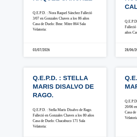
CAL
Q.E.P.D. : Nora Raquel Sánchez Falleció
3/07 en Gonzales Chaves a los 86 años
Q.E.P.D.
Casa de Duelo: Bme. Mitre 864 Sala
Falleció
Velatoria:
años Cas
03/07/2026
28/06/2
Q.E.P.D. : STELLA
Q.E
MARIS DISALVO DE
MA
RAGO.
Q.E.P.D.
20/06 en
Q.E.P.D. : Stella Maris Disalvo de Rago.
Casa de 
Falleció en Gonzales Chaves a los 80 años
Velatori
Casa de Duelo: Chacabuco 171 Sala
Velatoria: