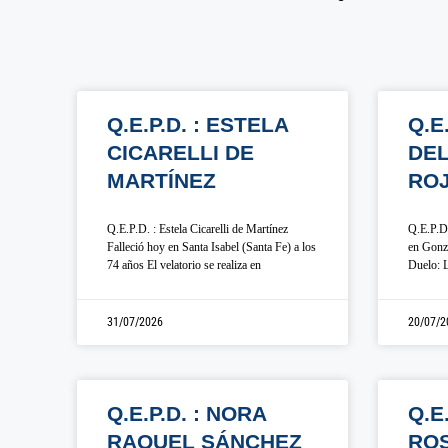
Q.E.P.D. : ESTELA
Q.E
CICARELLI DE
DE
MARTÍNEZ
RO
Q.E.P.D. : Estela Cicarelli de Martínez
Q.E.P.D.
Falleció hoy en Santa Isabel (Santa Fe) a los
en Gonza
74 años El velatorio se realiza en
Duelo: L
31/07/2026
20/07/2
Q.E.P.D. : NORA
Q.E
RAQUEL SÁNCHEZ
ROS