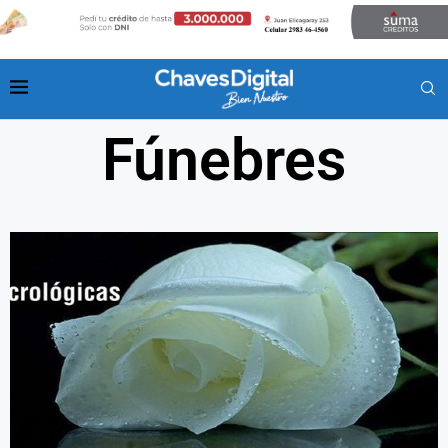
Fúnebres