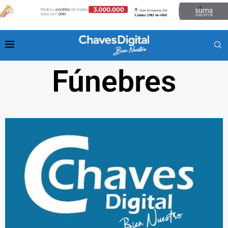
Fúnebres