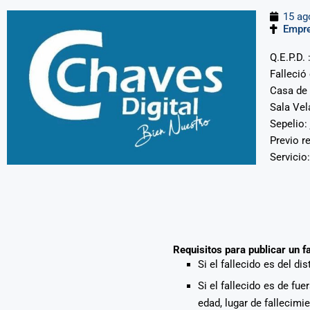
15 ag
Empre
Q.E.P.D.
Falleció
Casa de 
Sala Vel
Sepelio:
Previo r
Servicio
Requisitos para publicar un f
Si el fallecido es del di
Si el fallecido es de fu
edad, lugar de fallecimi