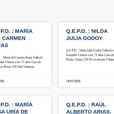
.P.D. : MARÍA
Q.E.P.D. : NILDA
L CARMEN
JULIA GODOY
JAS
Q.E.P.D. : Nilda Julia Godoy Falleció 
Gonzales Chaves a los 71 años Casa de
 : María del Carmen Rojas Falleció
Duelo: Alsina 239 No se efectúa Velato
les Chaves a los 71 años Casa de
as Rosas 338 Sala Velatoria:
026
18/07/2026
.P.D. : MARÍA
Q.E.P.D. : RAÚL
A URÍA DE
ALBERTO ARIAS.