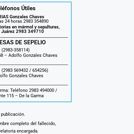
léfonos Útiles
IAS Gonzales Chaves
las 24 horas 2983 354890
torias en mármol y sepulturas,
o Juárez 2983 349710
ESAS DE SEPELIO
 (2983-358114)
558 –
Adolfo Gonzales Chaves
 (2983 569432 / 654256)
olfo Gonzales Chaves
rma: Teléfono 2983 494000 /
te 115 – De la Garma
a publicación.
ombre completo del fallecido,
velatoria encargada.