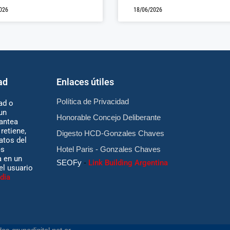
026
18/06/2026
ad
Enlaces útiles
Política de Privacidad
ad o
un
Honorable Concejo Deliberante
antea
retiene,
Digesto HCD-Gonzales Chaves
atos del
es
Hotel Paris - Gonzales Chaves
 en un
SEOFy
-
Link Building Argentina
 el usuario
dia