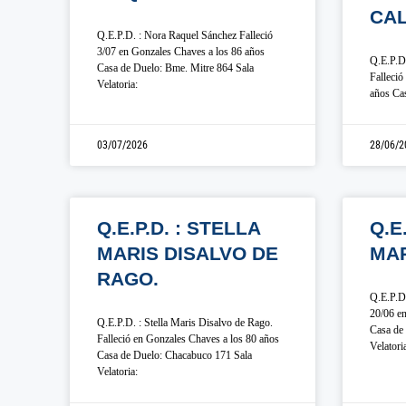
CAL
Q.E.P.D. : Nora Raquel Sánchez Falleció
3/07 en Gonzales Chaves a los 86 años
Q.E.P.D.
Casa de Duelo: Bme. Mitre 864 Sala
Falleció
Velatoria:
años Cas
03/07/2026
28/06/2
Q.E.P.D. : STELLA
Q.E
MARIS DISALVO DE
MA
RAGO.
Q.E.P.D.
20/06 en
Q.E.P.D. : Stella Maris Disalvo de Rago.
Casa de 
Falleció en Gonzales Chaves a los 80 años
Velatori
Casa de Duelo: Chacabuco 171 Sala
Velatoria: