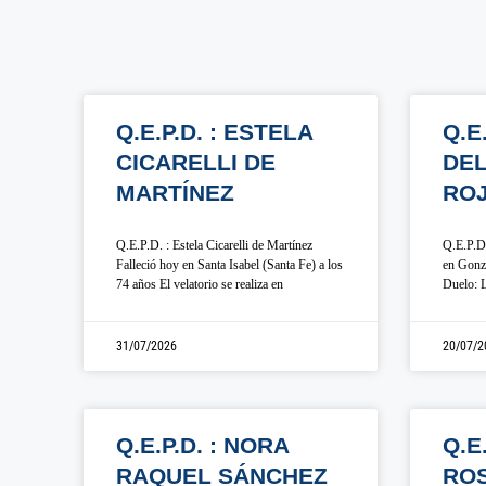
Q.E.P.D. : ESTELA
Q.E
CICARELLI DE
DE
MARTÍNEZ
RO
Q.E.P.D. : Estela Cicarelli de Martínez
Q.E.P.D.
Falleció hoy en Santa Isabel (Santa Fe) a los
en Gonza
74 años El velatorio se realiza en
Duelo: L
31/07/2026
20/07/2
Q.E.P.D. : NORA
Q.E
RAQUEL SÁNCHEZ
ROS