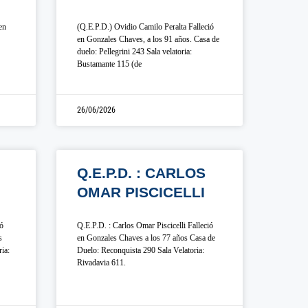
en
(Q.E.P.D.) Ovidio Camilo Peralta Falleció
en Gonzales Chaves, a los 91 años. Casa de
duelo: Pellegrini 243 Sala velatoria:
Bustamante 115 (de
26/06/2026
Q.E.P.D. : CARLOS
OMAR PISCICELLI
ió
Q.E.P.D. : Carlos Omar Piscicelli Falleció
s
en Gonzales Chaves a los 77 años Casa de
ia:
Duelo: Reconquista 290 Sala Velatoria:
Rivadavia 611.