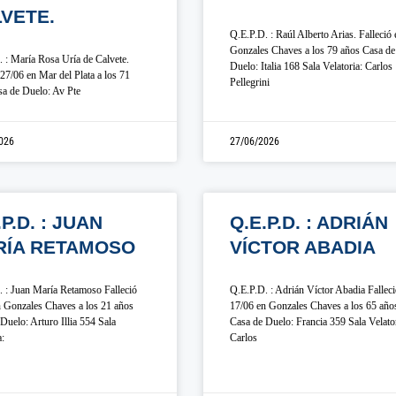
VETE.
Q.E.P.D. : Raúl Alberto Arias. Falleció 
Gonzales Chaves a los 79 años Casa de
 : María Rosa Uría de Calvete.
Duelo: Italia 168 Sala Velatoria: Carlos
 27/06 en Mar del Plata a los 71
Pellegrini
a de Duelo: Av Pte
026
27/06/2026
.P.D. : JUAN
Q.E.P.D. : ADRIÁN
RÍA RETAMOSO
VÍCTOR ABADIA
 : Juan María Retamoso Falleció
Q.E.P.D. : Adrián Víctor Abadia Fallec
 Gonzales Chaves a los 21 años
17/06 en Gonzales Chaves a los 65 año
Duelo: Arturo Illia 554 Sala
Casa de Duelo: Francia 359 Sala Velator
a:
Carlos