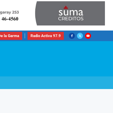
e la Garma
Radio Activa 97.9