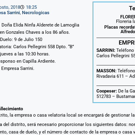
osto, 2018
18:25
Te
sa Sarrini
,
Necrologicas
FLORER
Floreria 
 : Doña Elida Ninfa Alderete de Lamoglia
Placas recorda
Alfred
 en Gonzales Chaves a los 86 años.
Duelo: 9 de Julio 150
EMPR
atoria: Carlos Pellegrini 558 Dpto. “B”
SARRINI:
Teléfono
 jueves a las 10:30 horas.
Carlos Pellegrini 
esponso en Capilla Ardiente.
: Empresa Sarrini.
MASSON:
Teléfono
Rivadavia 611 –
Ad
Coopeser:
De la Ga
512783 – Bustaman
allecimiento
strito, la empresa o casa velatoria local se encargará de gestionar l
era del distrito, será necesario proporcionar los siguientes datos: n
ento, casa de duelo, y el número de contacto de la empresa o casa 