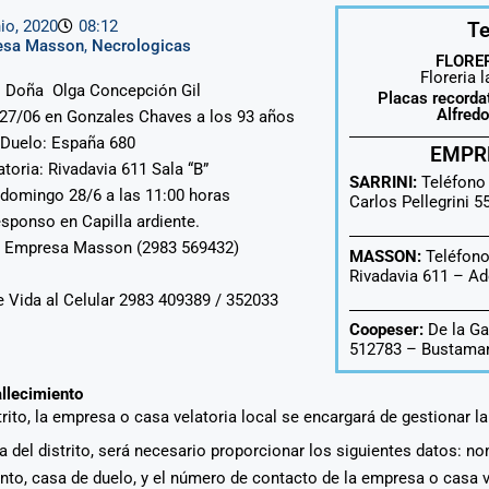
nio, 2020
08:12
Te
esa Masson
,
Necrologicas
FLORER
Floreria 
 : Doña Olga Concepción Gil
Placas recorda
Alfred
 27/06 en Gonzales Chaves a los 93 años
 Duelo: España 680
EMPR
atoria: Rivadavia 611 Sala “B”
SARRINI:
Teléfono
 domingo 28/6 a las 11:00 horas
Carlos Pellegrini 
esponso en Capilla ardiente.
o: Empresa Masson (2983 569432)
MASSON:
Teléfono
Rivadavia 611 –
Ad
e Vida al Celular 2983 409389 / 352033
Coopeser:
De la Ga
512783 – Bustaman
allecimiento
strito, la empresa o casa velatoria local se encargará de gestionar l
era del distrito, será necesario proporcionar los siguientes datos: n
ento, casa de duelo, y el número de contacto de la empresa o casa 