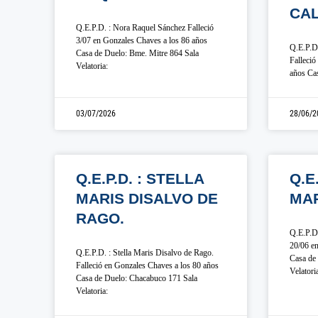
CAL
Q.E.P.D. : Nora Raquel Sánchez Falleció
3/07 en Gonzales Chaves a los 86 años
Q.E.P.D.
Casa de Duelo: Bme. Mitre 864 Sala
Falleció
Velatoria:
años Cas
03/07/2026
28/06/2
Q.E.P.D. : STELLA
Q.E
MARIS DISALVO DE
MA
RAGO.
Q.E.P.D.
20/06 en
Q.E.P.D. : Stella Maris Disalvo de Rago.
Casa de 
Falleció en Gonzales Chaves a los 80 años
Velatori
Casa de Duelo: Chacabuco 171 Sala
Velatoria: