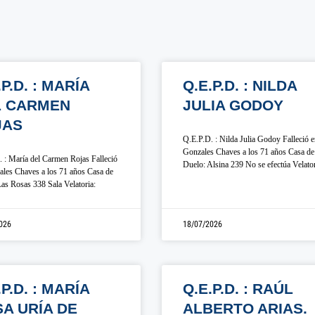
.P.D. : MARÍA
Q.E.P.D. : NILDA
L CARMEN
JULIA GODOY
JAS
Q.E.P.D. : Nilda Julia Godoy Falleció 
Gonzales Chaves a los 71 años Casa de
 : María del Carmen Rojas Falleció
Duelo: Alsina 239 No se efectúa Velato
les Chaves a los 71 años Casa de
as Rosas 338 Sala Velatoria:
026
18/07/2026
.P.D. : MARÍA
Q.E.P.D. : RAÚL
A URÍA DE
ALBERTO ARIAS.