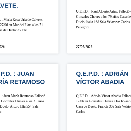
VETE.
Q.E.P.D. : Raúl Alberto Arias. Falleció 
Gonzales Chaves a los 79 años Casa de
 : María Rosa Uría de Calvete.
Duelo: Italia 168 Sala Velatoria: Carlos
 27/06 en Mar del Plata a los 71
Pellegrini
a de Duelo: Av Pte
026
27/06/2026
.P.D. : JUAN
Q.E.P.D. : ADRIÁN
RÍA RETAMOSO
VÍCTOR ABADIA
 : Juan María Retamoso Falleció
Q.E.P.D. : Adrián Víctor Abadia Fallec
 Gonzales Chaves a los 21 años
17/06 en Gonzales Chaves a los 65 año
Duelo: Arturo Illia 554 Sala
Casa de Duelo: Francia 359 Sala Velator
a:
Carlos