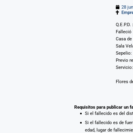
28 ju
Empr
Q.E.P.D.
Falleció
Casa de
Sala Vel
Sepelio:
Previo r
Servici
Flores d
Requisitos para publicar un f
Si el fallecido es del di
Si el fallecido es de fu
edad, lugar de fallecimi