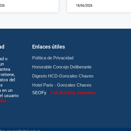
026
18/06/2026
ad
Enlaces útiles
Política de Privacidad
ad o
un
Honorable Concejo Deliberante
antea
retiene,
Digesto HCD-Gonzales Chaves
atos del
es
Hotel Paris - Gonzales Chaves
 en un
SEOFy
-
Link Building Argentina
 el usuario
dia