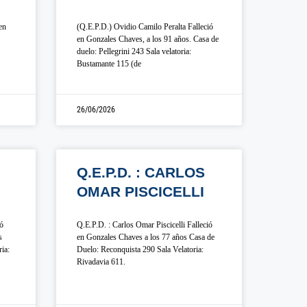
en
(Q.E.P.D.) Ovidio Camilo Peralta Falleció
en Gonzales Chaves, a los 91 años. Casa de
duelo: Pellegrini 243 Sala velatoria:
Bustamante 115 (de
26/06/2026
Q.E.P.D. : CARLOS
OMAR PISCICELLI
ió
Q.E.P.D. : Carlos Omar Piscicelli Falleció
s
en Gonzales Chaves a los 77 años Casa de
ia:
Duelo: Reconquista 290 Sala Velatoria:
Rivadavia 611.