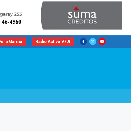
e la Garma
Radio Activa 97.9