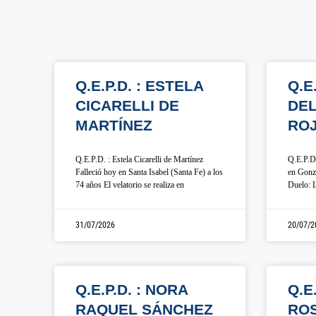
Q.E.P.D. : ESTELA
Q.E
CICARELLI DE
DE
MARTÍNEZ
RO
Q.E.P.D. : Estela Cicarelli de Martínez
Q.E.P.D.
Falleció hoy en Santa Isabel (Santa Fe) a los
en Gonza
74 años El velatorio se realiza en
Duelo: L
31/07/2026
20/07/2
Q.E.P.D. : NORA
Q.E
RAQUEL SÁNCHEZ
ROS