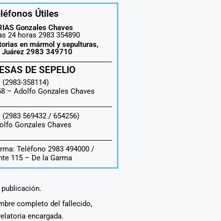
léfonos Útiles
IAS Gonzales Chaves
las 24 horas 2983 354890
torias en mármol y sepulturas,
o Juárez 2983 349710
ESAS DE SEPELIO
 (2983-358114)
558 –
Adolfo Gonzales Chaves
 (2983 569432 / 654256)
olfo Gonzales Chaves
rma: Teléfono 2983 494000 /
te 115 – De la Garma
a publicación.
ombre completo del fallecido,
velatoria encargada.