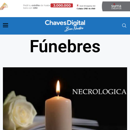
Fúnebres