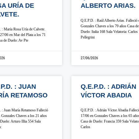
A URÍA DE
ALBERTO ARIAS.
VETE.
Q.E.P.D. : Raúl Alberto Arias. Falleció 
Gonzales Chaves a los 79 años Casa de
 : María Rosa Uría de Calvete.
Duelo: Italia 168 Sala Velatoria: Carlos
 27/06 en Mar del Plata a los 71
Pellegrini
a de Duelo: Av Pte
026
27/06/2026
.P.D. : JUAN
Q.E.P.D. : ADRIÁN
RÍA RETAMOSO
VÍCTOR ABADIA
 : Juan María Retamoso Falleció
Q.E.P.D. : Adrián Víctor Abadia Fallec
 Gonzales Chaves a los 21 años
17/06 en Gonzales Chaves a los 65 año
Duelo: Arturo Illia 554 Sala
Casa de Duelo: Francia 359 Sala Velator
a:
Carlos