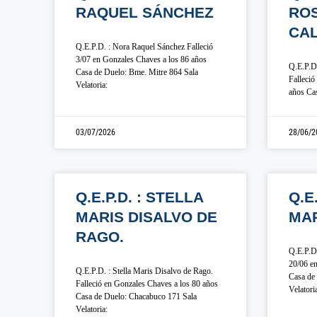
RAQUEL SÁNCHEZ
ROS
CAL
Q.E.P.D. : Nora Raquel Sánchez Falleció
3/07 en Gonzales Chaves a los 86 años
Q.E.P.D.
Casa de Duelo: Bme. Mitre 864 Sala
Falleció
Velatoria:
años Cas
03/07/2026
28/06/2
Q.E.P.D. : STELLA
Q.E
MARIS DISALVO DE
MA
RAGO.
Q.E.P.D.
20/06 en
Q.E.P.D. : Stella Maris Disalvo de Rago.
Casa de 
Falleció en Gonzales Chaves a los 80 años
Velatori
Casa de Duelo: Chacabuco 171 Sala
Velatoria: