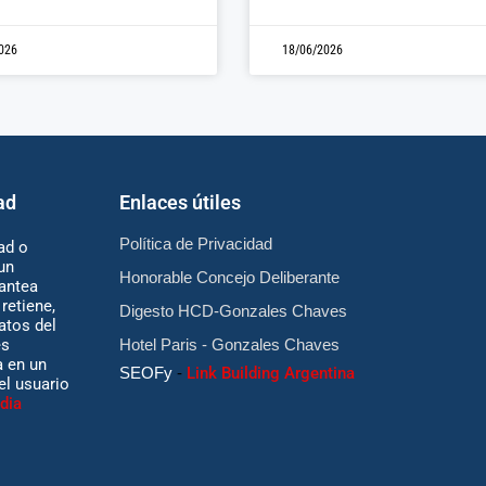
026
18/06/2026
ad
Enlaces útiles
Política de Privacidad
ad o
un
Honorable Concejo Deliberante
antea
retiene,
Digesto HCD-Gonzales Chaves
atos del
es
Hotel Paris - Gonzales Chaves
 en un
SEOFy
-
Link Building Argentina
 el usuario
dia