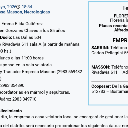
yo, 2026
18:34
Te
esa Masson
,
Necrologicas
FLORER
Floreria 
 : Emma Elida Gutiérrez
Placas recorda
Alfred
 en Gonzales Chaves a los 85 años
Duelo:
Las Dalias 504
EMPR
o Rivadavia 611 sala A (a partir de mañana
SARRINI:
Teléfono
00 hs.)
Carlos Pellegrini 
lunes a las 11:00 horas
esponso en la sala velatoria.
MASSON:
Teléfono
 y Traslado: Empresa Masson (2983 569432
Rivadavia 611 –
Ad
)
: 2983 354890
Coopeser:
De la Ga
512783 – Bustaman
ecordatorias en mármol y sepulturas,
Juárez 2983 349710
allecimiento
strito, la empresa o casa velatoria local se encargará de gestionar l
era del distrito, será necesario proporcionar los siguientes datos: n