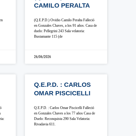
CAMILO PERALTA
en
(Q.E.P.D.) Ovidio Camilo Peralta Falleció
en Gonzales Chaves, a los 91 años. Casa de
duelo: Pellegrini 243 Sala velatoria:
Bustamante 115 (de
26/06/2026
Q.E.P.D. : CARLOS
OMAR PISCICELLI
ió
Q.E.P.D. : Carlos Omar Piscicelli Falleció
s
en Gonzales Chaves a los 77 años Casa de
ia:
Duelo: Reconquista 290 Sala Velatoria:
Rivadavia 611.