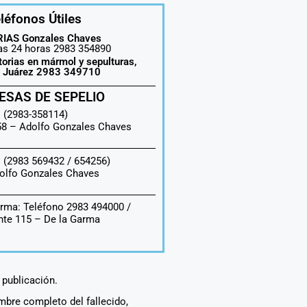
léfonos Útiles
IAS Gonzales Chaves
las 24 horas 2983 354890
torias en mármol y sepulturas,
o Juárez 2983 349710
ESAS DE SEPELIO
 (2983-358114)
558 –
Adolfo Gonzales Chaves
 (2983 569432 / 654256)
olfo Gonzales Chaves
rma: Teléfono 2983 494000 /
te 115 – De la Garma
a publicación.
ombre completo del fallecido,