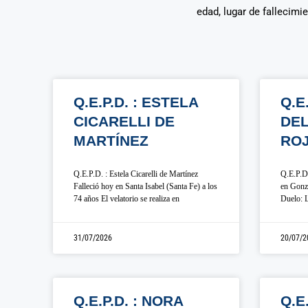
edad, lugar de fallecimi
Q.E.P.D. : ESTELA
Q.E
CICARELLI DE
DE
MARTÍNEZ
RO
Q.E.P.D. : Estela Cicarelli de Martínez
Q.E.P.D.
Falleció hoy en Santa Isabel (Santa Fe) a los
en Gonza
74 años El velatorio se realiza en
Duelo: L
31/07/2026
20/07/2
Q.E.P.D. : NORA
Q.E