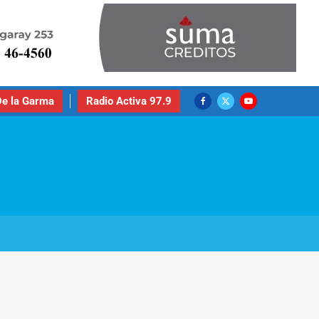
e la Garma
Radio Activa 97.9