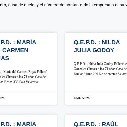
ento, casa de duelo, y el número de contacto de la empresa o casa 
.P.D. : MARÍA
Q.E.P.D. : NILDA
L CARMEN
JULIA GODOY
JAS
Q.E.P.D. : Nilda Julia Godoy Falleció 
Gonzales Chaves a los 71 años Casa de
 : María del Carmen Rojas Falleció
Duelo: Alsina 239 No se efectúa Velato
les Chaves a los 71 años Casa de
as Rosas 338 Sala Velatoria:
026
18/07/2026
.P.D. : MARÍA
Q.E.P.D. : RAÚL