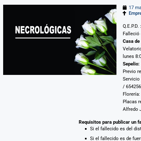
17 ma
Empr
Q.E.P.D.
Falleció
Casa de 
Velatori
lunes 8:
Sepelio:
Previo r
Servicio
/ 654256
Florería
Placas r
Alfredo 
Requisitos para publicar un f
Si el fallecido es del di
Si el fallecido es de fu