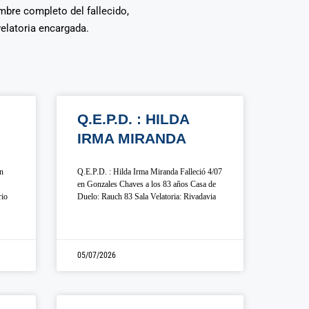
ombre completo del fallecido,
velatoria encargada.
Q.E.P.D. : HILDA
IRMA MIRANDA
en
Q.E.P.D. : Hilda Irma Miranda Falleció 4/07
en Gonzales Chaves a los 83 años Casa de
rio
Duelo: Rauch 83 Sala Velatoria: Rivadavia
05/07/2026