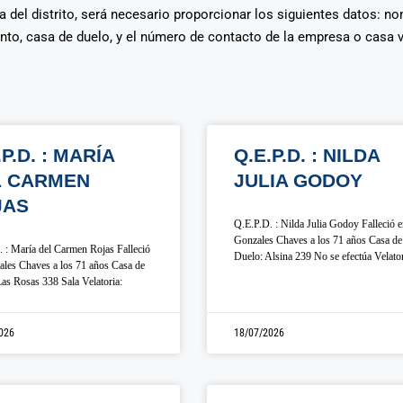
era del distrito, será necesario proporcionar los siguientes datos: n
ento, casa de duelo, y el número de contacto de la empresa o casa 
.P.D. : MARÍA
Q.E.P.D. : NILDA
L CARMEN
JULIA GODOY
JAS
Q.E.P.D. : Nilda Julia Godoy Falleció 
Gonzales Chaves a los 71 años Casa de
 : María del Carmen Rojas Falleció
Duelo: Alsina 239 No se efectúa Velato
les Chaves a los 71 años Casa de
as Rosas 338 Sala Velatoria:
026
18/07/2026