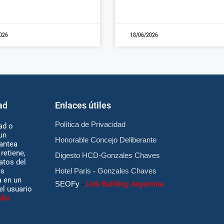
026
18/06/2026
ad
Enlaces útiles
Política de Privacidad
ad o
un
Honorable Concejo Deliberante
antea
retiene,
Digesto HCD-Gonzales Chaves
atos del
es
Hotel Paris - Gonzales Chaves
 en un
SEOFy
-
Link Building Argentina
 el usuario
dia