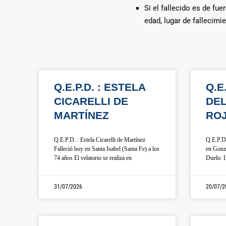
Si el fallecido es de fu
edad, lugar de fallecimi
Q.E.P.D. : ESTELA
Q.E
CICARELLI DE
DE
MARTÍNEZ
RO
Q.E.P.D. : Estela Cicarelli de Martínez
Q.E.P.D.
Falleció hoy en Santa Isabel (Santa Fe) a los
en Gonza
74 años El velatorio se realiza en
Duelo: L
31/07/2026
20/07/2