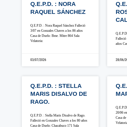
Q.E.P.D. : NORA
Q.E
RAQUEL SÁNCHEZ
ROS
CAL
Q.E.P.D. : Nora Raquel Sánchez Falleció
3/07 en Gonzales Chaves a los 86 años
Q.E.P.D.
Casa de Duelo: Bme. Mitre 864 Sala
Falleció
Velatoria:
años Cas
03/07/2026
28/06/2
Q.E.P.D. : STELLA
Q.E
MARIS DISALVO DE
MA
RAGO.
Q.E.P.D.
20/06 en
Q.E.P.D. : Stella Maris Disalvo de Rago.
Casa de 
Falleció en Gonzales Chaves a los 80 años
Velatori
Casa de Duelo: Chacabuco 171 Sala