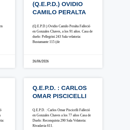
(Q.E.P.D.) OVIDIO
CAMILO PERALTA
en
(Q.E.P.D.) Ovidio Camilo Peralta Falleció
en Gonzales Chaves, a los 91 años. Casa de
duelo: Pellegrini 243 Sala velatoria:
Bustamante 115 (de
26/06/2026
Q.E.P.D. : CARLOS
OMAR PISCICELLI
ió
Q.E.P.D. : Carlos Omar Piscicelli Falleció
s
en Gonzales Chaves a los 77 años Casa de
ia:
Duelo: Reconquista 290 Sala Velatoria:
Rivadavia 611.