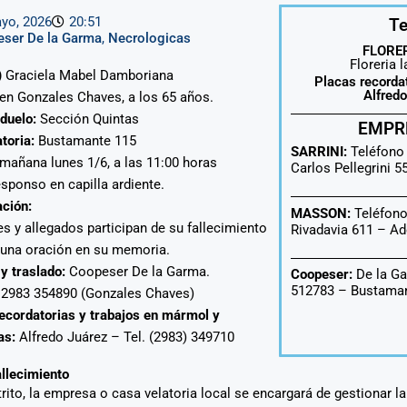
yo, 2026
20:51
Te
ser De la Garma
,
Necrologicas
FLORER
Floreria 
)
Graciela Mabel Damboriana
Placas recorda
Alfred
 en Gonzales Chaves, a los 65 años.
duelo:
Sección Quintas
EMPR
toria:
Bustamante 115
SARRINI:
Teléfono
mañana lunes 1/6, a las 11:00 horas
Carlos Pellegrini 
esponso en capilla ardiente.
ación:
MASSON:
Teléfono
es y allegados participan de su fallecimiento
Rivadavia 611 –
Ad
 una oración en su memoria.
 y traslado:
Coopeser De la Garma.
Coopeser:
De la Ga
512783 – Bustaman
: 2983 354890 (Gonzales Chaves)
ecordatorias y trabajos en mármol y
as:
Alfredo Juárez – Tel. (2983) 349710
allecimiento
strito, la empresa o casa velatoria local se encargará de gestionar l