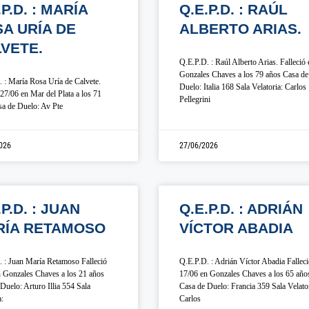
.P.D. : MARÍA
Q.E.P.D. : RAÚL
A URÍA DE
ALBERTO ARIAS.
VETE.
Q.E.P.D. : Raúl Alberto Arias. Falleció 
Gonzales Chaves a los 79 años Casa de
 : María Rosa Uría de Calvete.
Duelo: Italia 168 Sala Velatoria: Carlos
 27/06 en Mar del Plata a los 71
Pellegrini
a de Duelo: Av Pte
026
27/06/2026
.P.D. : JUAN
Q.E.P.D. : ADRIÁN
RÍA RETAMOSO
VÍCTOR ABADIA
 : Juan María Retamoso Falleció
Q.E.P.D. : Adrián Víctor Abadia Fallec
 Gonzales Chaves a los 21 años
17/06 en Gonzales Chaves a los 65 año
Duelo: Arturo Illia 554 Sala
Casa de Duelo: Francia 359 Sala Velator
a:
Carlos