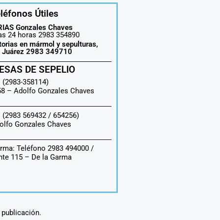
léfonos Útiles
IAS Gonzales Chaves
las 24 horas 2983 354890
torias en mármol y sepulturas,
o Juárez 2983 349710
ESAS DE SEPELIO
 (2983-358114)
558 –
Adolfo Gonzales Chaves
 (2983 569432 / 654256)
olfo Gonzales Chaves
rma: Teléfono 2983 494000 /
te 115 – De la Garma
a publicación.