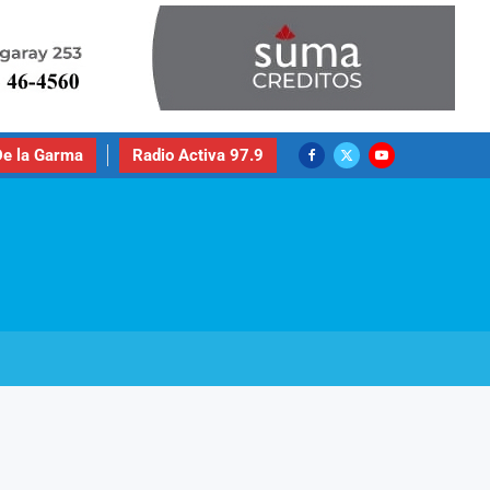
e la Garma
Radio Activa 97.9