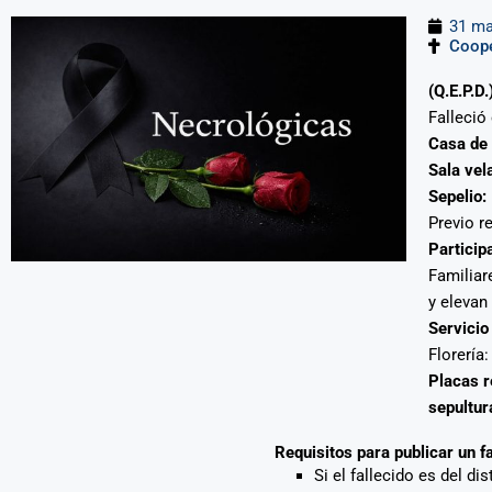
31 ma
Coope
(Q.E.P.D.
Falleció
Casa de 
Sala vela
Sepelio:
Previo r
Particip
Familiar
y elevan
Servicio
Florería
Placas r
sepultur
Requisitos para publicar un f
Si el fallecido es del di