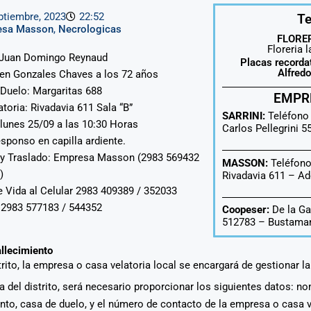
ptiembre, 2023
22:52
Te
esa Masson
,
Necrologicas
FLORER
Floreria 
: Juan Domingo Reynaud
Placas recorda
Alfred
 en Gonzales Chaves a los 72 años
Duelo: Margaritas 688
EMPR
atoria: Rivadavia 611 Sala “B”
SARRINI:
Teléfono
 lunes 25/09 a las 10:30 Horas
Carlos Pellegrini 
esponso en capilla ardiente.
 y Traslado: Empresa Masson (2983 569432
MASSON:
Teléfono
)
Rivadavia 611 –
Ad
e Vida al Celular 2983 409389 / 352033
: 2983 577183 / 544352
Coopeser:
De la Ga
512783 – Bustaman
allecimiento
strito, la empresa o casa velatoria local se encargará de gestionar l
era del distrito, será necesario proporcionar los siguientes datos: n
ento, casa de duelo, y el número de contacto de la empresa o casa 