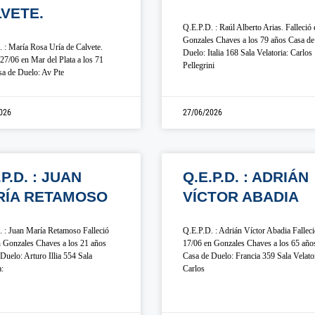
VETE.
Q.E.P.D. : Raúl Alberto Arias. Falleció 
Gonzales Chaves a los 79 años Casa de
 : María Rosa Uría de Calvete.
Duelo: Italia 168 Sala Velatoria: Carlos
 27/06 en Mar del Plata a los 71
Pellegrini
a de Duelo: Av Pte
026
27/06/2026
.P.D. : JUAN
Q.E.P.D. : ADRIÁN
RÍA RETAMOSO
VÍCTOR ABADIA
 : Juan María Retamoso Falleció
Q.E.P.D. : Adrián Víctor Abadia Fallec
 Gonzales Chaves a los 21 años
17/06 en Gonzales Chaves a los 65 año
Duelo: Arturo Illia 554 Sala
Casa de Duelo: Francia 359 Sala Velator
a:
Carlos