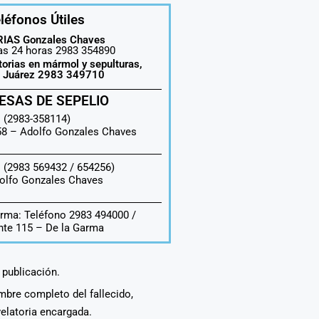
léfonos Útiles
IAS Gonzales Chaves
las 24 horas 2983 354890
torias en mármol y sepulturas,
o Juárez 2983 349710
ESAS DE SEPELIO
 (2983-358114)
558 –
Adolfo Gonzales Chaves
 (2983 569432 / 654256)
olfo Gonzales Chaves
rma: Teléfono 2983 494000 /
te 115 – De la Garma
a publicación.
ombre completo del fallecido,
velatoria encargada.