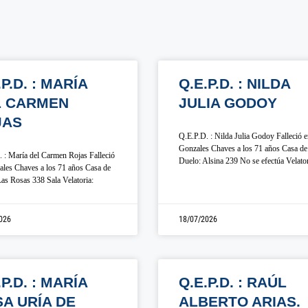
.P.D. : MARÍA
Q.E.P.D. : NILDA
L CARMEN
JULIA GODOY
JAS
Q.E.P.D. : Nilda Julia Godoy Falleció 
Gonzales Chaves a los 71 años Casa de
 : María del Carmen Rojas Falleció
Duelo: Alsina 239 No se efectúa Velato
les Chaves a los 71 años Casa de
as Rosas 338 Sala Velatoria:
026
18/07/2026
.P.D. : MARÍA
Q.E.P.D. : RAÚL
A URÍA DE
ALBERTO ARIAS.