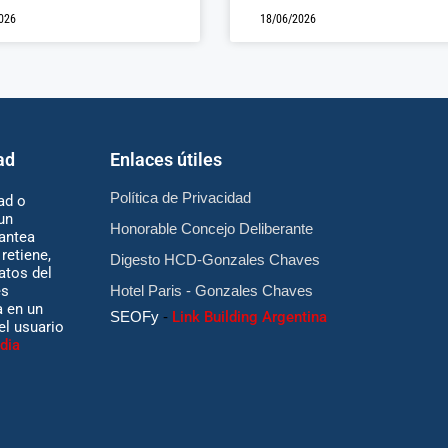
026
18/06/2026
ad
Enlaces útiles
Política de Privacidad
ad o
un
Honorable Concejo Deliberante
antea
retiene,
Digesto HCD-Gonzales Chaves
atos del
es
Hotel Paris - Gonzales Chaves
 en un
SEOFy
-
Link Building Argentina
 el usuario
dia