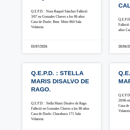
CAL
Q.E.P.D. : Nora Raquel Sánchez Falleció
3/07 en Gonzales Chaves a los 86 años
Q.E.P.D.
Casa de Duelo: Bme. Mitre 864 Sala
Falleció
Velatoria:
años Cas
03/07/2026
28/06/2
Q.E.P.D. : STELLA
Q.E
MARIS DISALVO DE
MA
RAGO.
Q.E.P.D.
20/06 en
Q.E.P.D. : Stella Maris Disalvo de Rago.
Casa de 
Falleció en Gonzales Chaves a los 80 años
Velatori
Casa de Duelo: Chacabuco 171 Sala
Velatoria: