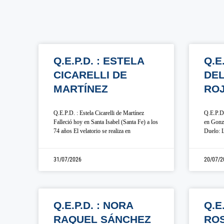
Q.E.P.D. : ESTELA
Q.E
CICARELLI DE
DE
MARTÍNEZ
RO
Q.E.P.D. : Estela Cicarelli de Martínez
Q.E.P.D.
Falleció hoy en Santa Isabel (Santa Fe) a los
en Gonza
74 años El velatorio se realiza en
Duelo: L
31/07/2026
20/07/2
Q.E.P.D. : NORA
Q.E
RAQUEL SÁNCHEZ
ROS