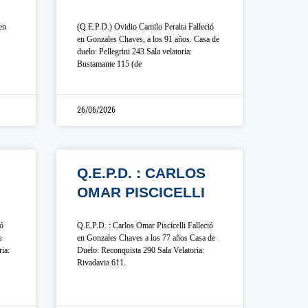
en
(Q.E.P.D.) Ovidio Camilo Peralta Falleció
en Gonzales Chaves, a los 91 años. Casa de
duelo: Pellegrini 243 Sala velatoria:
Bustamante 115 (de
26/06/2026
Q.E.P.D. : CARLOS
OMAR PISCICELLI
ió
Q.E.P.D. : Carlos Omar Piscicelli Falleció
s
en Gonzales Chaves a los 77 años Casa de
ia:
Duelo: Reconquista 290 Sala Velatoria:
Rivadavia 611.