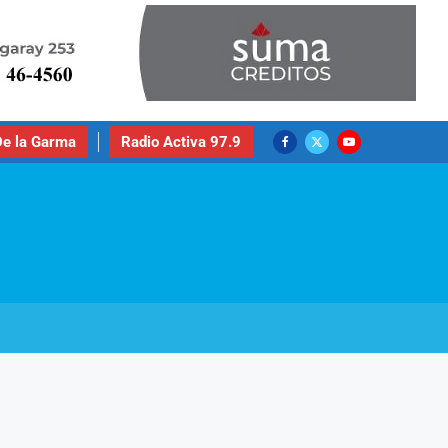
e la Garma
Radio Activa 97.9