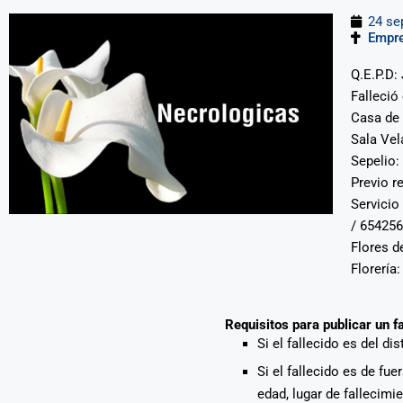
24 se
Empr
Q.E.P.D
Falleció
Casa de 
Sala Vel
Sepelio:
Previo r
Servicio
/ 654256
Flores d
Florería
Requisitos para publicar un f
Si el fallecido es del di
Si el fallecido es de fu
edad, lugar de fallecimi