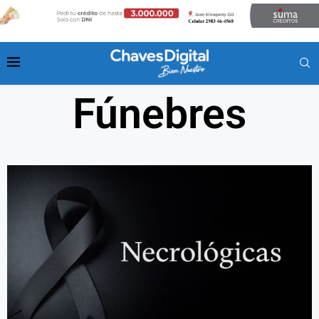
Fúnebres