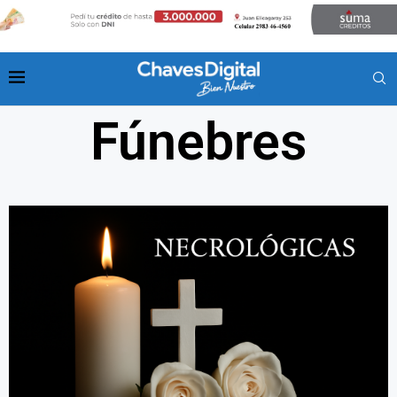
Fúnebres