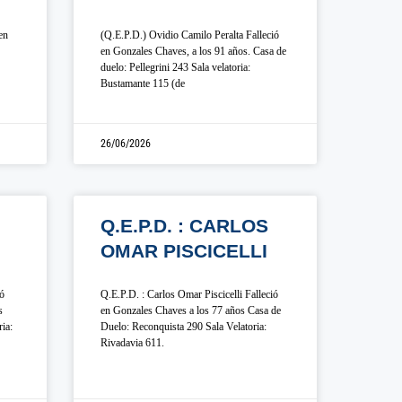
en
(Q.E.P.D.) Ovidio Camilo Peralta Falleció
en Gonzales Chaves, a los 91 años. Casa de
duelo: Pellegrini 243 Sala velatoria:
Bustamante 115 (de
26/06/2026
Q.E.P.D. : CARLOS
OMAR PISCICELLI
ió
Q.E.P.D. : Carlos Omar Piscicelli Falleció
s
en Gonzales Chaves a los 77 años Casa de
ia:
Duelo: Reconquista 290 Sala Velatoria:
Rivadavia 611.