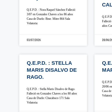
CAL
Q.E.P.D. : Nora Raquel Sánchez Falleció
3/07 en Gonzales Chaves a los 86 años
Q.E.P.D.
Casa de Duelo: Bme. Mitre 864 Sala
Falleció
Velatoria:
años Cas
03/07/2026
28/06/2
Q.E.P.D. : STELLA
Q.E
MARIS DISALVO DE
MA
RAGO.
Q.E.P.D.
20/06 en
Q.E.P.D. : Stella Maris Disalvo de Rago.
Casa de 
Falleció en Gonzales Chaves a los 80 años
Velatori
Casa de Duelo: Chacabuco 171 Sala
Velatoria: