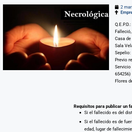
2 mar
Empr
Q.E.P.D.
Falleció
Casa de
Sala Vel
Sepelio:
Previo r
Servicio
654256)
Flores d
Requisitos para publicar un f
Si el fallecido es del di
Si el fallecido es de fu
edad, lugar de fallecimi