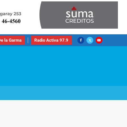
e la Garma
Radio Activa 97.9