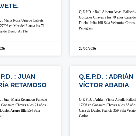
VETE.
Q.E.P.D. : Raúl Alberto Arias. Falleció 
Gonzales Chaves a los 79 años Casa de
 : María Rosa Uría de Calvete.
Duelo: Italia 168 Sala Velatoria: Carlos
 27/06 en Mar del Plata a los 71
Pellegrini
a de Duelo: Av Pte
026
27/06/2026
.P.D. : JUAN
Q.E.P.D. : ADRIÁN
RÍA RETAMOSO
VÍCTOR ABADIA
 : Juan María Retamoso Falleció
Q.E.P.D. : Adrián Víctor Abadia Fallec
 Gonzales Chaves a los 21 años
17/06 en Gonzales Chaves a los 65 año
Duelo: Arturo Illia 554 Sala
Casa de Duelo: Francia 359 Sala Velator
a:
Carlos