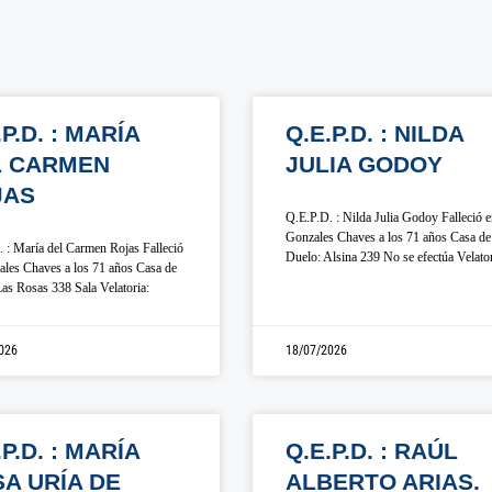
.P.D. : MARÍA
Q.E.P.D. : NILDA
L CARMEN
JULIA GODOY
JAS
Q.E.P.D. : Nilda Julia Godoy Falleció 
Gonzales Chaves a los 71 años Casa de
 : María del Carmen Rojas Falleció
Duelo: Alsina 239 No se efectúa Velato
les Chaves a los 71 años Casa de
as Rosas 338 Sala Velatoria:
026
18/07/2026
.P.D. : MARÍA
Q.E.P.D. : RAÚL
A URÍA DE
ALBERTO ARIAS.