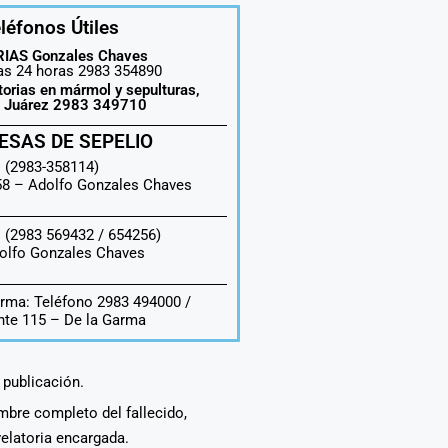
léfonos Útiles
IAS Gonzales Chaves
las 24 horas 2983 354890
torias en mármol y sepulturas,
o Juárez 2983 349710
ESAS DE SEPELIO
 (2983-358114)
558 –
Adolfo Gonzales Chaves
 (2983 569432 / 654256)
olfo Gonzales Chaves
rma: Teléfono 2983 494000 /
te 115 – De la Garma
a publicación.
ombre completo del fallecido,
velatoria encargada.