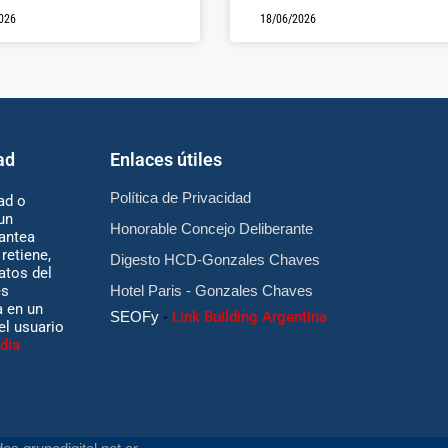
026
18/06/2026
ad
Enlaces útiles
Política de Privacidad
ad o
un
Honorable Concejo Deliberante
antea
retiene,
Digesto HCD-Gonzales Chaves
atos del
es
Hotel Paris - Gonzales Chaves
 en un
SEOFy
-
Link Building Argentina
 el usuario
dia