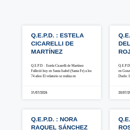
Q.E.P.D. : ESTELA
Q.E
CICARELLI DE
DE
MARTÍNEZ
RO
Q.E.P.D. : Estela Cicarelli de Martínez
Q.E.P.D.
Falleció hoy en Santa Isabel (Santa Fe) a los
en Gonza
74 años El velatorio se realiza en
Duelo: L
31/07/2026
20/07/2
Q.E.P.D. : NORA
Q.E
RAQUEL SÁNCHEZ
ROS