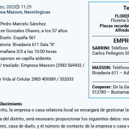
zo, 2022
11:29
Te
esa Masson
,
Necrologicas
FLORER
Floreria 
: Pedro Marcelo Sánchez
Placas recorda
Alfred
, en Gonzales Chaves, a los 57 años
 Duelo: España 561
EMPR
atoria: Rivadavia 611 Sala “A”
SARRINI:
Teléfono
 mañana 3/3 a las 10:00 horas
Carlos Pellegrini 
esponso en capilla ardiente.
 / traslado: Empresa Masson (2983 569432 /
MASSON:
Teléfono
Rivadavia 611 –
Ad
e Vida al Celular 2983 409389 / 352033
Coopeser:
De la Ga
512783 – Bustaman
allecimiento
strito, la empresa o casa velatoria local se encargará de gestionar l
era del distrito, será necesario proporcionar los siguientes datos: n
ento, casa de duelo, y el número de contacto de la empresa o casa 