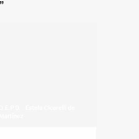
”
Q.E.P.D. : Estela Cicarelli de
Martínez