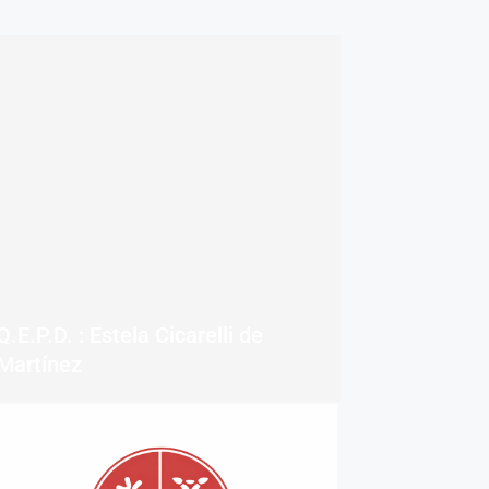
Q.E.P.D. : Estela Cicarelli de
Martínez