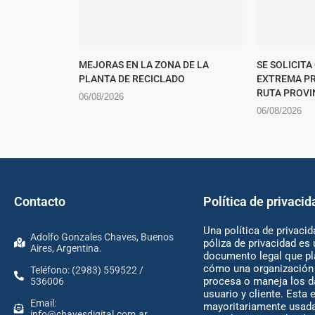
MEJORAS EN LA ZONA DE LA
SE SOLICITA
PLANTA DE RECICLADO
EXTREMA PR
RUTA PROVIN
06/08/2026
06/08/2026
Contacto
Política de privacid
Una política de privacid
Adolfo Gonzales Chaves, Buenos
póliza de privacidad es 
Aires, Argentina.
documento legal que pl
cómo una organización 
Teléfono: (2983) 559522 /
procesa o maneja los d
536006
usuario y cliente. Esta 
Email:
mayoritariamente usada
info@chavesdigital.com.ar