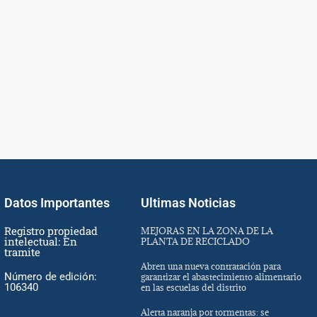
Datos Importantes
Ultimas Noticias
Registro propiedad
MEJORAS EN LA ZONA DE LA
intelectual: En
PLANTA DE RECICLADO
tramite
Abren una nueva contratación para
Número de edición:
garantizar el abastecimiento alimentario
106340
en las escuelas del distrito
Alerta naranja por tormentas: se