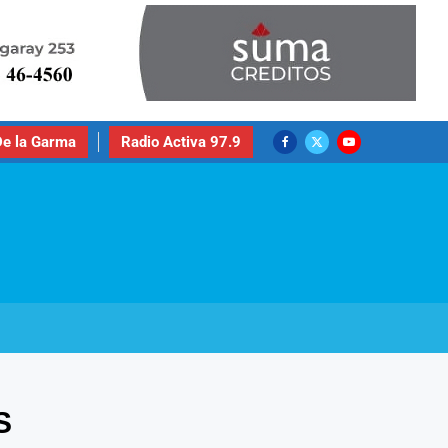
e la Garma
Radio Activa 97.9
S