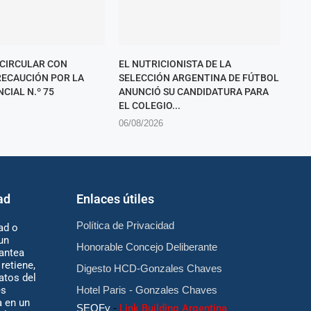
 CIRCULAR CON
EL NUTRICIONISTA DE LA
ECAUCIÓN POR LA
SELECCIÓN ARGENTINA DE FÚTBOL
CIAL N.º 75
ANUNCIÓ SU CANDIDATURA PARA
EL COLEGIO...
06/08/2026
ad
Enlaces útiles
Política de Privacidad
ad o
un
Honorable Concejo Deliberante
antea
retiene,
Digesto HCD-Gonzales Chaves
atos del
es
Hotel Paris - Gonzales Chaves
 en un
SEOFy
-
Link Building Argentina