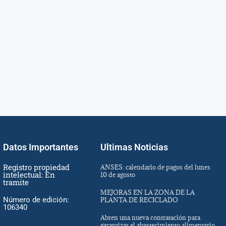
Datos Importantes
Ultimas Noticias
Registro propiedad
ANSES: calendario de pagos del lunes
intelectual: En
10 de agosto
tramite
MEJORAS EN LA ZONA DE LA
Número de edición:
PLANTA DE RECICLADO
106340
Abren una nueva contratación para
garantizar el abastecimiento alimentario