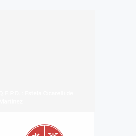
Q.E.P.D. : Estela Cicarelli de
Martínez