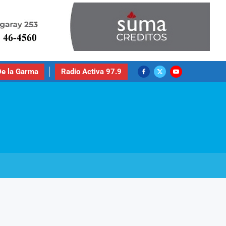
e la Garma
Radio Activa 97.9