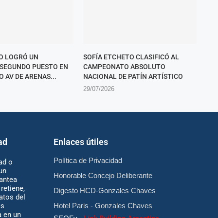
O LOGRÓ UN
SOFÍA ETCHETO CLASIFICÓ AL
SEGUNDO PUESTO EN
CAMPEONATO ABSOLUTO
O AV DE ARENAS...
NACIONAL DE PATÍN ARTÍSTICO
29/07/2026
ad
Enlaces útiles
Política de Privacidad
ad o
un
Honorable Concejo Deliberante
antea
retiene,
Digesto HCD-Gonzales Chaves
atos del
es
Hotel Paris - Gonzales Chaves
 en un