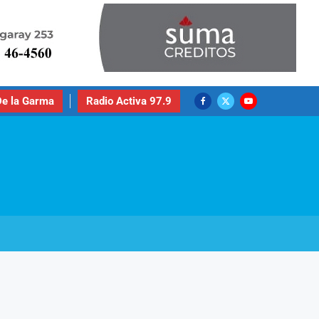
e la Garma
Radio Activa 97.9