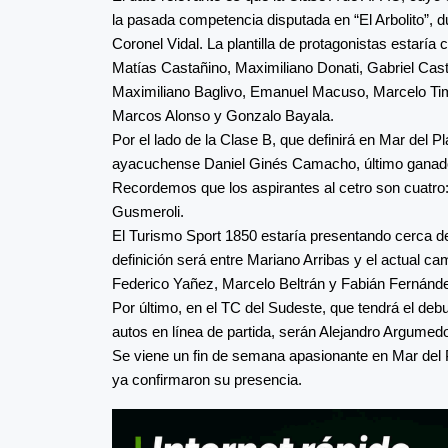
la pasada competencia disputada en “El Arbolito”, 
Coronel Vidal. La plantilla de protagonistas estarí
Matías Castañino, Maximiliano Donati, Gabriel Caste
Maximiliano Baglivo, Emanuel Macuso, Marcelo Tim
Marcos Alonso y Gonzalo Bayala.
Por el lado de la Clase B, que definirá en Mar del 
ayacuchense Daniel Ginés Camacho, último ganador de
Recordemos que los aspirantes al cetro son cuatro
Gusmeroli.
El Turismo Sport 1850 estaría presentando cerca de 
definición será entre Mariano Arribas y el actual c
Federico Yañez, Marcelo Beltrán y Fabián Fernánde
Por último, en el TC del Sudeste, que tendrá el deb
autos en línea de partida, serán Alejandro Argumed
Se viene un fin de semana apasionante en Mar del P
ya confirmaron su presencia.