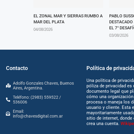
EL ZONAL MAR Y SIERRAS RUMBO A
PABLO SUSS
MAR DEL PLATA
DESTACADO 
EL 7° DESAFÍ
04/08/2026
03/08/2026
Contacto
Política de privacid
Una política de privacid
Adolfo Gonzales Chaves, Buenos
póliza de privacidad es 
Aires, Argentina.
documento legal que pl
cómo una organización 
Teléfono: (2983) 559522 /
procesa o maneja los d
536006
usuario y cliente. Esta 
Email:
mayoritariamente usada
info@chavesdigital.com.ar
sitio de internet, donde
crea una cuenta.
Wikipe