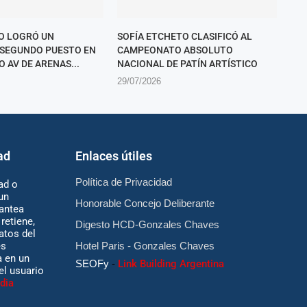
O LOGRÓ UN
SOFÍA ETCHETO CLASIFICÓ AL
SEGUNDO PUESTO EN
CAMPEONATO ABSOLUTO
O AV DE ARENAS...
NACIONAL DE PATÍN ARTÍSTICO
29/07/2026
ad
Enlaces útiles
Política de Privacidad
ad o
un
Honorable Concejo Deliberante
antea
retiene,
Digesto HCD-Gonzales Chaves
atos del
es
Hotel Paris - Gonzales Chaves
 en un
SEOFy
-
Link Building Argentina
 el usuario
dia