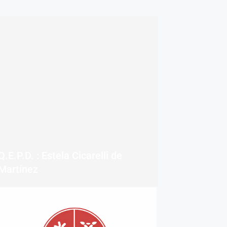
Q.E.P.D. : Estela Cicarelli de
Martínez