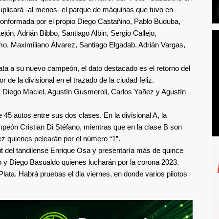
duplicará -al menos- el parque de máquinas que tuvo en
a conformada por el propio Diego Castañino, Pablo Buduba,
jón, Adrián Bibbo, Santiago Albin, Sergio Callejo,
o, Maximiliano Álvarez, Santiago Elgadab, Adrián Vargas,
Plata a su nuevo campeón, el dato destacado es el retorno del
 la divisional en el trazado de la ciudad feliz.
: Diego Maciel, Agustín Gusmeroli, Carlos Yañez y Agustín
45 autos entre sus dos clases. En la divisional A, la
ampeón Cristian Di Stéfano, mientras que en la clase B son
z quienes pelearán por el número “1”.
ut del tandilense Enrique Osa y presentaría más de quince
o y Diego Basualdo quienes lucharán por la corona 2023.
lata. Habrá pruebas el dia viernes, en donde varios pilotos