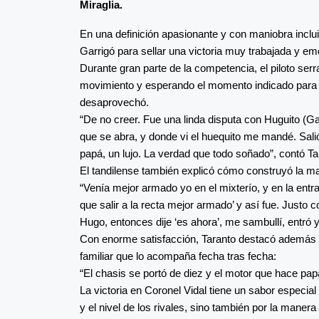
Miraglia.
En una definición apasionante y con maniobra inclui
Garrigó para sellar una victoria muy trabajada y em
Durante gran parte de la competencia, el piloto ser
movimiento y esperando el momento indicado para ata
desaprovechó.
“De no creer. Fue una linda disputa con Huguito (Gar
que se abra, y donde vi el huequito me mandé. Salió
papá, un lujo. La verdad que todo soñado”, contó Ta
El tandilense también explicó cómo construyó la ma
“Venía mejor armado yo en el mixterío, y en la entrad
que salir a la recta mejor armado’ y así fue. Justo c
Hugo, entonces dije ‘es ahora’, me sambullí, entró y
Con enorme satisfacción, Taranto destacó además el 
familiar que lo acompaña fecha tras fecha:
“El chasis se portó de diez y el motor que hace papá
La victoria en Coronel Vidal tiene un sabor especial p
y el nivel de los rivales, sino también por la maner