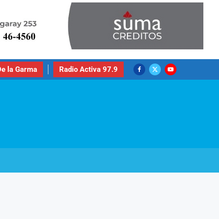
e la Garma
Radio Activa 97.9