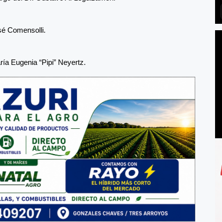
sé Comensolli.
ría Eugenia “Pipi” Neyertz.