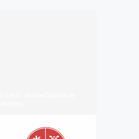
Q.E.P.D. : Estela Cicarelli de
Martínez