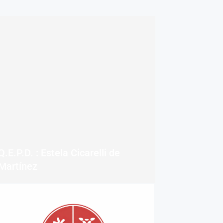
Q.E.P.D. : Estela Cicarelli de
Martínez