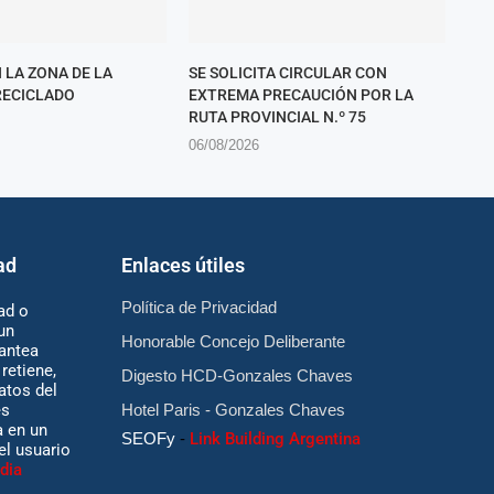
 LA ZONA DE LA
SE SOLICITA CIRCULAR CON
RECICLADO
EXTREMA PRECAUCIÓN POR LA
RUTA PROVINCIAL N.º 75
06/08/2026
ad
Enlaces útiles
Política de Privacidad
ad o
un
Honorable Concejo Deliberante
antea
retiene,
Digesto HCD-Gonzales Chaves
atos del
es
Hotel Paris - Gonzales Chaves
 en un
SEOFy
-
Link Building Argentina
 el usuario
dia