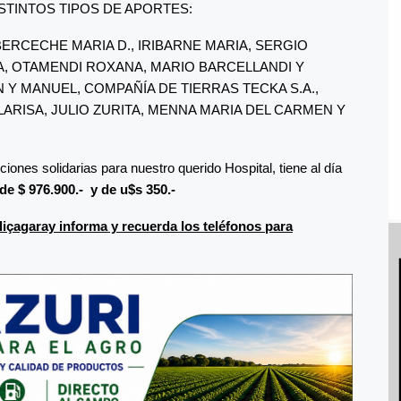
DISTINTOS TIPOS DE APORTES:
BERCECHE MARIA D., IRIBARNE MARIA, SERGIO
IA, OTAMENDI ROXANA, MARIO BARCELLANDI Y
N Y MANUEL, COMPAÑÍA DE TIERRAS TECKA S.A.,
LARISA, JULIO ZURITA, MENNA MARIA DEL CARMEN Y
es solidarias para nuestro querido Hospital, tiene al día
e $ 976.900.- y de u$s 350.-
içagaray informa y recuerda los teléfonos para