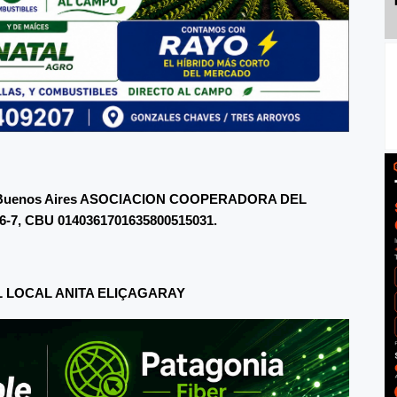
a de Buenos Aires ASOCIACION COOPERADORA DEL
6-7, CBU 0140361701635800515031.
 LOCAL ANITA ELIÇAGARAY