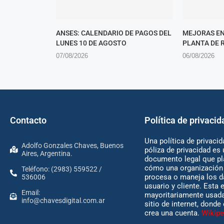
ANSES: CALENDARIO DE PAGOS DEL
MEJORAS EN
LUNES 10 DE AGOSTO
PLANTA DE 
07/08/2026
06/08/2026
Contacto
Política de privacid
Una política de privacid
Adolfo Gonzales Chaves, Buenos
póliza de privacidad es 
Aires, Argentina.
documento legal que pl
cómo una organización 
Teléfono: (2983) 559522 /
procesa o maneja los d
536006
usuario y cliente. Esta 
Email:
mayoritariamente usada
info@chavesdigital.com.ar
sitio de internet, donde
crea una cuenta.
Wikipe