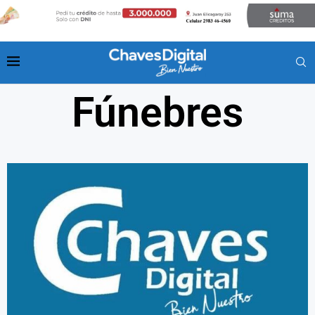
Fúnebres