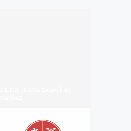
Q.E.P.D. : Estela Cicarelli de
Martínez