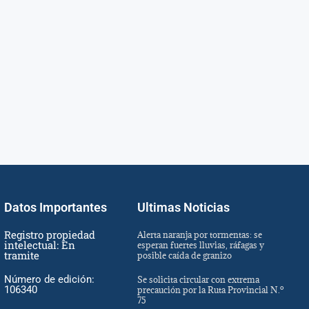
Datos Importantes
Ultimas Noticias
Registro propiedad
Alerta naranja por tormentas: se
intelectual: En
esperan fuertes lluvias, ráfagas y
tramite
posible caída de granizo
Número de edición:
Se solicita circular con extrema
106340
precaución por la Ruta Provincial N.º
75