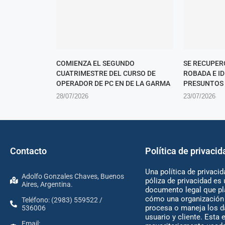
COMIENZA EL SEGUNDO
SE RECUPER
CUATRIMESTRE DEL CURSO DE
ROBADA E I
OPERADOR DE PC EN DE LA GARMA
PRESUNTOS
28/07/2026
23/07/2026
Contacto
Política de privacid
Una política de privacid
Adolfo Gonzales Chaves, Buenos
póliza de privacidad es 
Aires, Argentina.
documento legal que pl
cómo una organización 
Teléfono: (2983) 559522 /
procesa o maneja los d
536006
usuario y cliente. Esta 
Email: