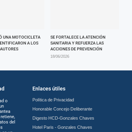
Ó UNA MOTOCICLETA
SE FORTALECE LA ATENCIÓN
DENTIFICARON A LOS
SANITARIA Y REFUERZA LAS
 AUTORES
ACCIONES DE PREVENCIÓN
18/06/2026
ad
Enlaces útiles
Política de Privacidad
ad o
un
Honorable Concejo Deliberante
antea
retiene,
Digesto HCD-Gonzales Chaves
atos del
es
Hotel Paris - Gonzales Chaves