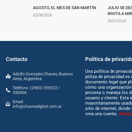
AGOSTO, EL MES DE SAN MARTÍN
JULIO SE D
INVITA A MI
02/08/2026
26/07/2026
Contacto
Política de privacid
Una política de privacid
Adolfo Gonzales Chaves, Buenos
póliza de privacidad es 
Aires, Argentina.
documento legal que pl
cómo una organización 
Teléfono: (2983) 559522 /
procesa o maneja los d
536006
usuario y cliente. Esta 
Email:
mayoritariamente usada
info@chavesdigital.com.ar
sitio de internet, donde
crea una cuenta.
Wikipe