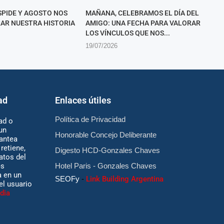
ESPIDE Y AGOSTO NOS
MAÑANA, CELEBRAMOS EL DÍA DEL
RAR NUESTRA HISTORIA
AMIGO: UNA FECHA PARA VALORAR
LOS VÍNCULOS QUE NOS...
19/07/2026
ad
Enlaces útiles
Política de Privacidad
ad o
un
Honorable Concejo Deliberante
antea
retiene,
Digesto HCD-Gonzales Chaves
atos del
es
Hotel Paris - Gonzales Chaves
 en un
SEOFy
-
Link Building Argentina
 el usuario
dia