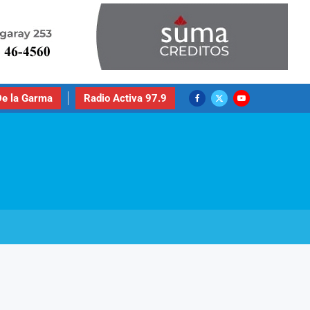
e la Garma
Radio Activa 97.9