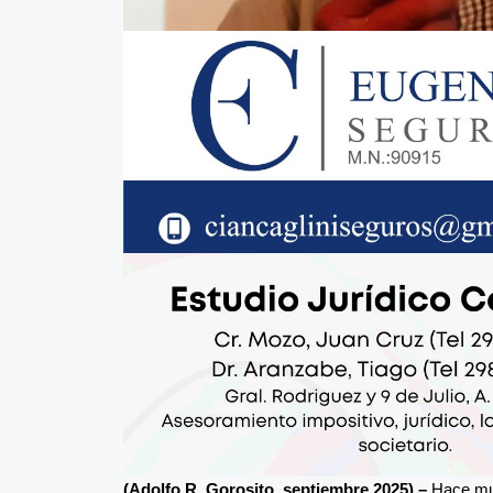
(Adolfo R. Gorosito, septiembre 2025) –
Hace mu