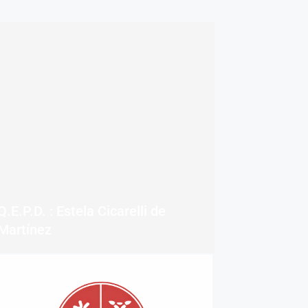
Q.E.P.D. : Estela Cicarelli de
Martínez