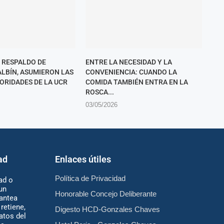
 RESPALDO DE
ENTRE LA NECESIDAD Y LA
ALBÍN, ASUMIERON LAS
CONVENIENCIA: CUANDO LA
ORIDADES DE LA UCR
COMIDA TAMBIÉN ENTRA EN LA
ROSCA...
03/05/2026
ad
Enlaces útiles
Política de Privacidad
ad o
un
Honorable Concejo Deliberante
antea
retiene,
Digesto HCD-Gonzales Chaves
atos del