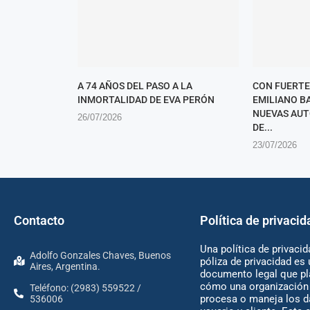
A 74 AÑOS DEL PASO A LA
CON FUERTE
INMORTALIDAD DE EVA PERÓN
EMILIANO B
NUEVAS AUT
26/07/2026
DE...
23/07/2026
Contacto
Política de privacid
Una política de privacid
Adolfo Gonzales Chaves, Buenos
póliza de privacidad es 
Aires, Argentina.
documento legal que pl
cómo una organización 
Teléfono: (2983) 559522 /
procesa o maneja los d
536006