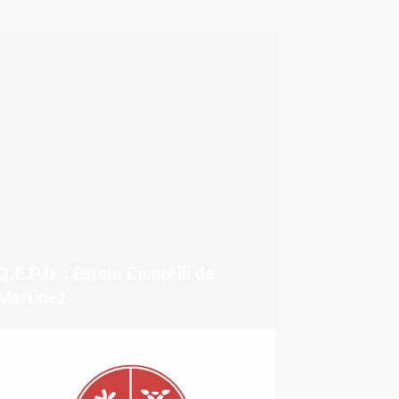
Q.E.P.D. : Estela Cicarelli de
Martínez