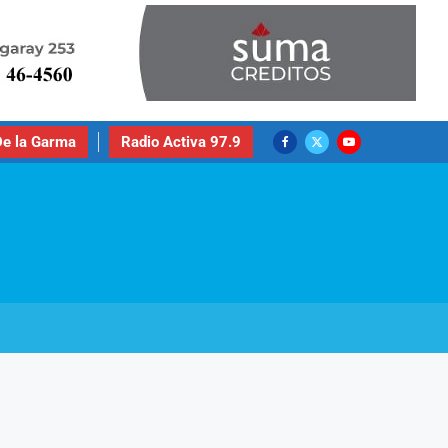
e la Garma
Radio Activa 97.9