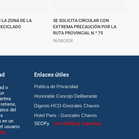
 LA ZONA DE LA
SE SOLICITA CIRCULAR CON
RECICLADO
EXTREMA PRECAUCIÓN POR LA
RUTA PROVINCIAL N.º 75
06/08/2026
ad
Enlaces útiles
Política de Privacidad
ad o
un
Honorable Concejo Deliberante
antea
retiene,
Digesto HCD-Gonzales Chaves
atos del
es
Hotel Paris - Gonzales Chaves
 en un
SEOFy
-
Link Building Argentina
 el usuario
dia