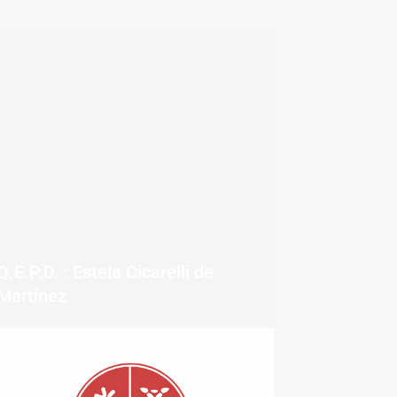
Q.E.P.D. : Estela Cicarelli de
Martínez