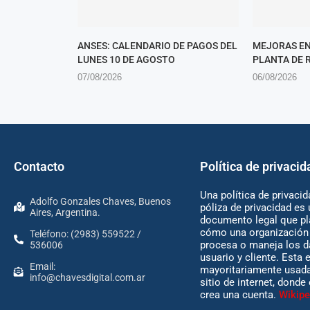
ANSES: CALENDARIO DE PAGOS DEL
MEJORAS EN
LUNES 10 DE AGOSTO
PLANTA DE 
07/08/2026
06/08/2026
Contacto
Política de privacid
Una política de privacid
Adolfo Gonzales Chaves, Buenos
póliza de privacidad es 
Aires, Argentina.
documento legal que pl
cómo una organización 
Teléfono: (2983) 559522 /
procesa o maneja los d
536006
usuario y cliente. Esta 
Email:
mayoritariamente usada
info@chavesdigital.com.ar
sitio de internet, donde
crea una cuenta.
Wikipe