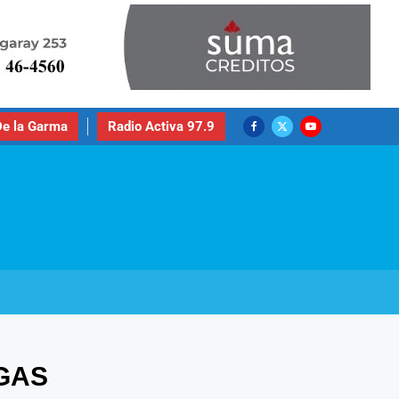
e la Garma
Radio Activa 97.9
EGAS