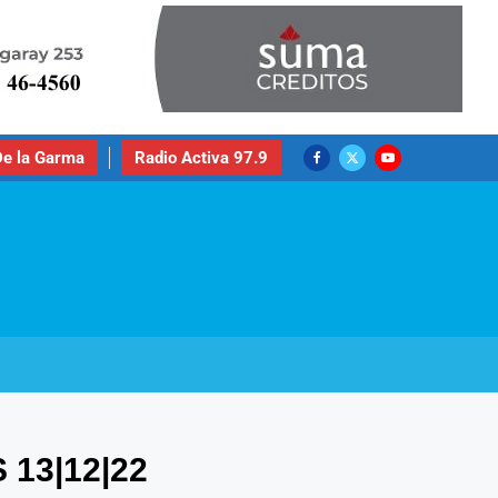
e la Garma
Radio Activa 97.9
13|12|22