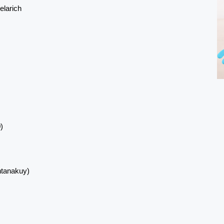
elarich
)
ntanakuy)