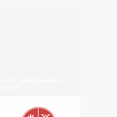
Q.E.P.D. : Estela Cicarelli de
Martínez