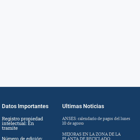
Datos Importantes
Ultimas Noticias
Registro propiedad
ANSES: calendario de pagos del lunes
intelectual: En
10 de agosto
tramite
MEJORAS EN LA ZONA DE LA
Número de edición:
PLANTA DE RECICLADO