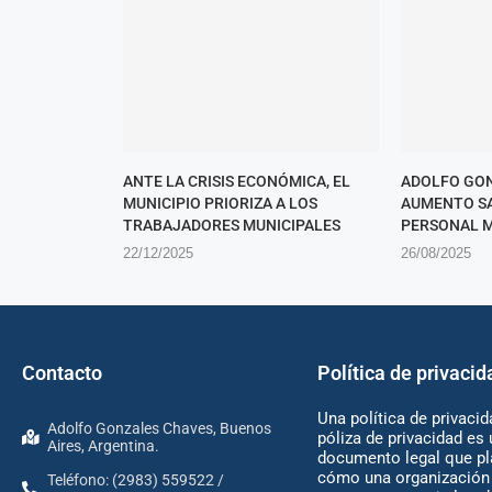
ANTE LA CRISIS ECONÓMICA, EL
ADOLFO GON
MUNICIPIO PRIORIZA A LOS
AUMENTO SA
TRABAJADORES MUNICIPALES
PERSONAL M
22/12/2025
26/08/2025
Contacto
Política de privacid
Una política de privacid
Adolfo Gonzales Chaves, Buenos
póliza de privacidad es 
Aires, Argentina.
documento legal que pl
cómo una organización 
Teléfono: (2983) 559522 /