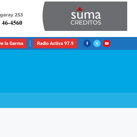
e la Garma
Radio Activa 97.9