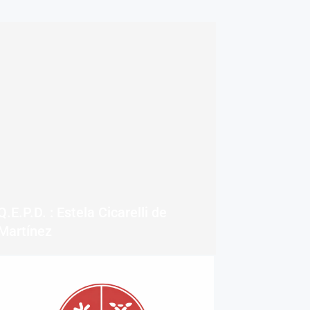
Q.E.P.D. : Estela Cicarelli de
Martínez