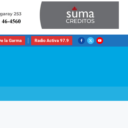
e la Garma
Radio Activa 97.9