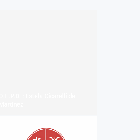
Q.E.P.D. : Estela Cicarelli de
Martínez