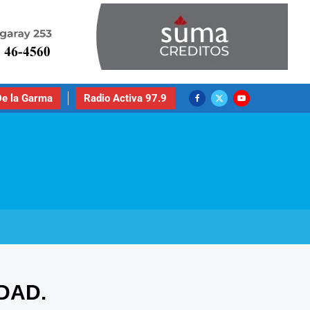
e la Garma
Radio Activa 97.9
DAD.