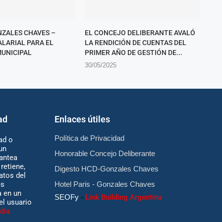
ZALES CHAVES –
EL CONCEJO DELIBERANTE AVALÓ
LARIAL PARA EL
LA RENDICIÓN DE CUENTAS DEL
UNICIPAL
PRIMER AÑO DE GESTIÓN DE...
30/05/2025
ad
Enlaces útiles
Política de Privacidad
ad o
un
Honorable Concejo Deliberante
antea
retiene,
Digesto HCD-Gonzales Chaves
atos del
es
Hotel Paris - Gonzales Chaves
 en un
SEOFy
-
Link Building Argentina
 el usuario
dia