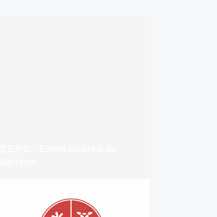
Q.E.P.D. : Estela Cicarelli de
Martínez