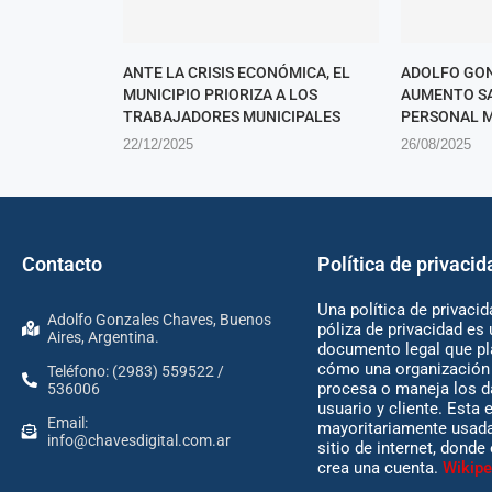
ANTE LA CRISIS ECONÓMICA, EL
ADOLFO GON
MUNICIPIO PRIORIZA A LOS
AUMENTO SA
TRABAJADORES MUNICIPALES
PERSONAL M
22/12/2025
26/08/2025
Contacto
Política de privacid
Una política de privacid
Adolfo Gonzales Chaves, Buenos
póliza de privacidad es 
Aires, Argentina.
documento legal que pl
cómo una organización 
Teléfono: (2983) 559522 /
procesa o maneja los d
536006
usuario y cliente. Esta 
Email:
mayoritariamente usada
info@chavesdigital.com.ar
sitio de internet, donde
crea una cuenta.
Wikipe