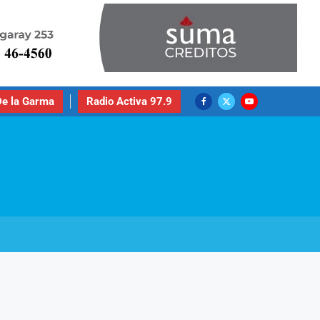
e la Garma
Radio Activa 97.9