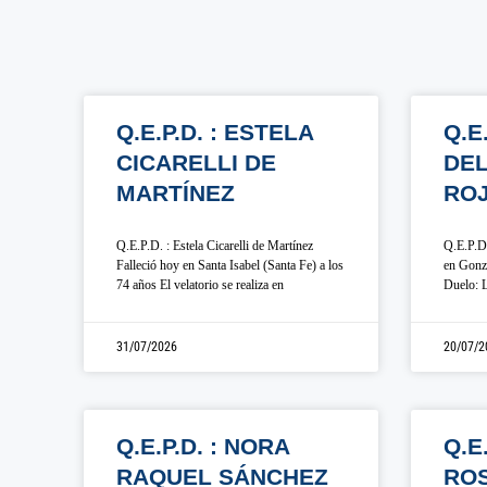
Q.E.P.D. : ESTELA
Q.E
CICARELLI DE
DE
MARTÍNEZ
RO
Q.E.P.D. : Estela Cicarelli de Martínez
Q.E.P.D.
Falleció hoy en Santa Isabel (Santa Fe) a los
en Gonza
74 años El velatorio se realiza en
Duelo: L
31/07/2026
20/07/2
Q.E.P.D. : NORA
Q.E
RAQUEL SÁNCHEZ
ROS