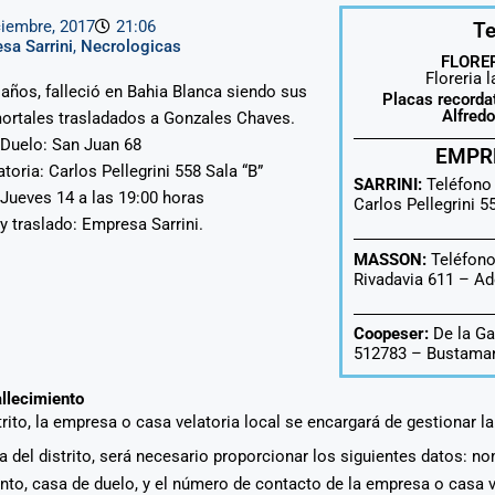
ciembre, 2017
21:06
Te
sa Sarrini
,
Necrologicas
FLORER
Floreria 
 años, falleció en Bahia Blanca siendo sus
Placas recorda
Alfred
ortales trasladados a Gonzales Chaves.
Duelo: San Juan 68
EMPR
toria: Carlos Pellegrini 558 Sala “B”
SARRINI:
Teléfono
 Jueves 14 a las 19:00 horas
Carlos Pellegrini 
 y traslado: Empresa Sarrini.
MASSON:
Teléfono
Rivadavia 611 –
Ad
Coopeser:
De la Ga
512783 – Bustaman
allecimiento
strito, la empresa o casa velatoria local se encargará de gestionar l
era del distrito, será necesario proporcionar los siguientes datos: n
ento, casa de duelo, y el número de contacto de la empresa o casa 