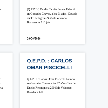
en
(Q.E.P.D.) Ovidio Camilo Peralta Falleció
en Gonzales Chaves, a los 91 años. Casa de
duelo: Pellegrini 243 Sala velatoria:
Bustamante 115 (de
26/06/2026
Q.E.P.D. : CARLOS
OMAR PISCICELLI
ió
Q.E.P.D. : Carlos Omar Piscicelli Falleció
s
en Gonzales Chaves a los 77 años Casa de
ia:
Duelo: Reconquista 290 Sala Velatoria:
Rivadavia 611.