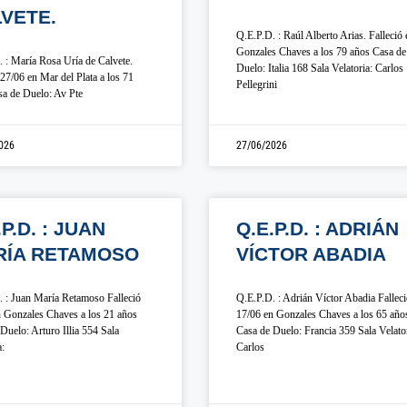
VETE.
Q.E.P.D. : Raúl Alberto Arias. Falleció 
Gonzales Chaves a los 79 años Casa de
 : María Rosa Uría de Calvete.
Duelo: Italia 168 Sala Velatoria: Carlos
 27/06 en Mar del Plata a los 71
Pellegrini
a de Duelo: Av Pte
026
27/06/2026
.P.D. : JUAN
Q.E.P.D. : ADRIÁN
RÍA RETAMOSO
VÍCTOR ABADIA
 : Juan María Retamoso Falleció
Q.E.P.D. : Adrián Víctor Abadia Fallec
 Gonzales Chaves a los 21 años
17/06 en Gonzales Chaves a los 65 año
Duelo: Arturo Illia 554 Sala
Casa de Duelo: Francia 359 Sala Velator
a:
Carlos