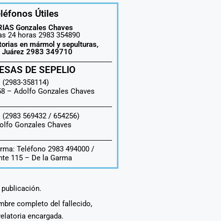
léfonos Útiles
IAS Gonzales Chaves
las 24 horas 2983 354890
torias en mármol y sepulturas,
o Juárez 2983 349710
ESAS DE SEPELIO
 (2983-358114)
558 –
Adolfo Gonzales Chaves
 (2983 569432 / 654256)
olfo Gonzales Chaves
rma: Teléfono 2983 494000 /
te 115 – De la Garma
a publicación.
ombre completo del fallecido,
velatoria encargada.