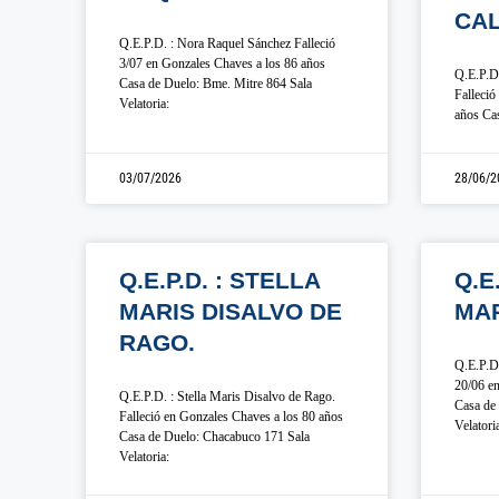
CAL
Q.E.P.D. : Nora Raquel Sánchez Falleció
3/07 en Gonzales Chaves a los 86 años
Q.E.P.D.
Casa de Duelo: Bme. Mitre 864 Sala
Falleció
Velatoria:
años Cas
03/07/2026
28/06/2
Q.E.P.D. : STELLA
Q.E
MARIS DISALVO DE
MA
RAGO.
Q.E.P.D.
20/06 en
Q.E.P.D. : Stella Maris Disalvo de Rago.
Casa de 
Falleció en Gonzales Chaves a los 80 años
Velatori
Casa de Duelo: Chacabuco 171 Sala
Velatoria: