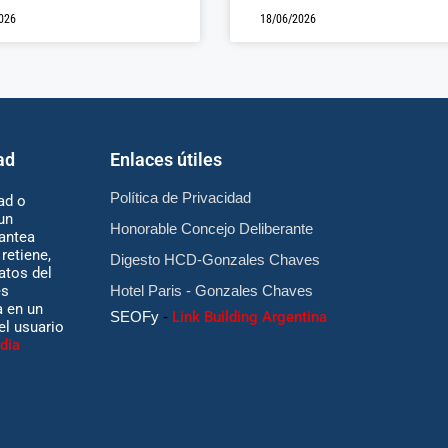
026
18/06/2026
ad
Enlaces útiles
Política de Privacidad
ad o
un
Honorable Concejo Deliberante
antea
retiene,
Digesto HCD-Gonzales Chaves
atos del
es
Hotel Paris - Gonzales Chaves
 en un
SEOFy
-
Link Building Argentina
 el usuario
dia