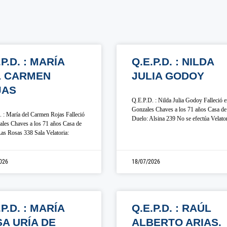
.P.D. : MARÍA
Q.E.P.D. : NILDA
L CARMEN
JULIA GODOY
JAS
Q.E.P.D. : Nilda Julia Godoy Falleció 
Gonzales Chaves a los 71 años Casa de
 : María del Carmen Rojas Falleció
Duelo: Alsina 239 No se efectúa Velato
les Chaves a los 71 años Casa de
as Rosas 338 Sala Velatoria:
026
18/07/2026
.P.D. : MARÍA
Q.E.P.D. : RAÚL
A URÍA DE
ALBERTO ARIAS.