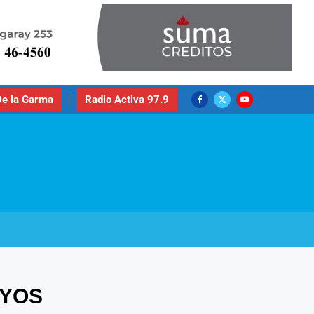
e la Garma
Radio Activa 97.9
OYOS