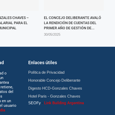
ZALES CHAVES –
EL CONCEJO DELIBERANTE AVALÓ
LARIAL PARA EL
LA RENDICIÓN DE CUENTAS DEL
UNICIPAL
PRIMER AÑO DE GESTIÓN DE...
30/05/2025
ad
Enlaces útiles
Política de Privacidad
ad o
un
Honorable Concejo Deliberante
antea
retiene,
Digesto HCD-Gonzales Chaves
atos del
es
Hotel Paris - Gonzales Chaves
 en un
SEOFy
-
Link Building Argentina
 el usuario
dia