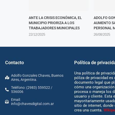
ANTE LA CRISIS ECONÓMICA, EL
ADOLFO GON
MUNICIPIO PRIORIZA A LOS
AUMENTO SA
TRABAJADORES MUNICIPALES
PERSONAL M
22/12/2025
26/08/2025
Contacto
Política de privacid
Una política de privacid
Adolfo Gonzales Chaves, Buenos
póliza de privacidad es 
Aires, Argentina.
documento legal que pl
cómo una organización 
Teléfono: (2983) 559522 /
procesa o maneja los d
536006
usuario y cliente. Esta 
Email:
mayoritariamente usada
info@chavesdigital.com.ar
sitio de internet, donde
crea una cuenta.
Wikipe