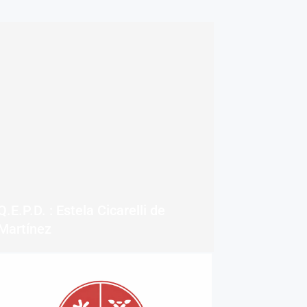
Q.E.P.D. : Estela Cicarelli de
Martínez