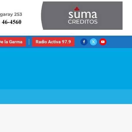
e la Garma
Radio Activa 97.9