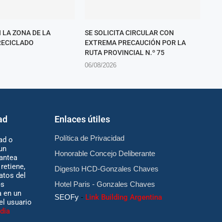
 LA ZONA DE LA
SE SOLICITA CIRCULAR CON
RECICLADO
EXTREMA PRECAUCIÓN POR LA
RUTA PROVINCIAL N.º 75
06/08/2026
ad
Enlaces útiles
Política de Privacidad
ad o
un
Honorable Concejo Deliberante
antea
retiene,
Digesto HCD-Gonzales Chaves
atos del
es
Hotel Paris - Gonzales Chaves
 en un
SEOFy
-
Link Building Argentina
 el usuario
dia