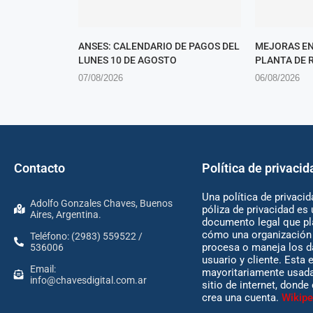
ANSES: CALENDARIO DE PAGOS DEL
MEJORAS EN
LUNES 10 DE AGOSTO
PLANTA DE 
07/08/2026
06/08/2026
Contacto
Política de privacid
Una política de privacid
Adolfo Gonzales Chaves, Buenos
póliza de privacidad es 
Aires, Argentina.
documento legal que pl
cómo una organización 
Teléfono: (2983) 559522 /
procesa o maneja los d
536006
usuario y cliente. Esta 
Email:
mayoritariamente usada
info@chavesdigital.com.ar
sitio de internet, donde
crea una cuenta.
Wikipe