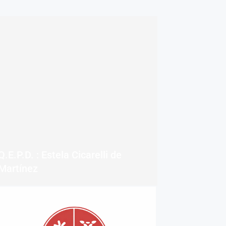
Q.E.P.D. : Estela Cicarelli de
Martínez