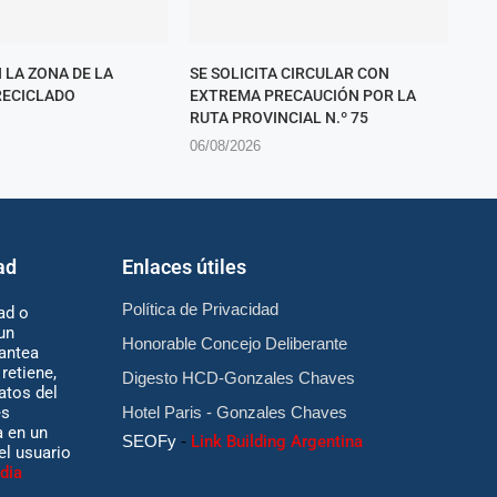
 LA ZONA DE LA
SE SOLICITA CIRCULAR CON
RECICLADO
EXTREMA PRECAUCIÓN POR LA
RUTA PROVINCIAL N.º 75
06/08/2026
ad
Enlaces útiles
Política de Privacidad
ad o
un
Honorable Concejo Deliberante
antea
retiene,
Digesto HCD-Gonzales Chaves
atos del
es
Hotel Paris - Gonzales Chaves
 en un
SEOFy
-
Link Building Argentina
 el usuario
dia