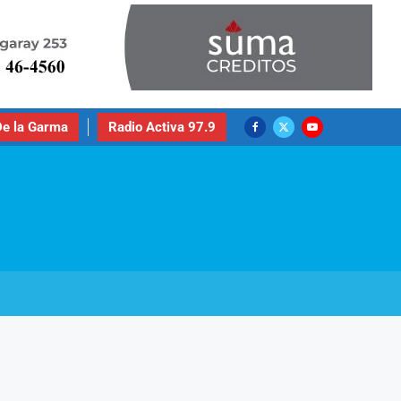
e la Garma
Radio Activa 97.9