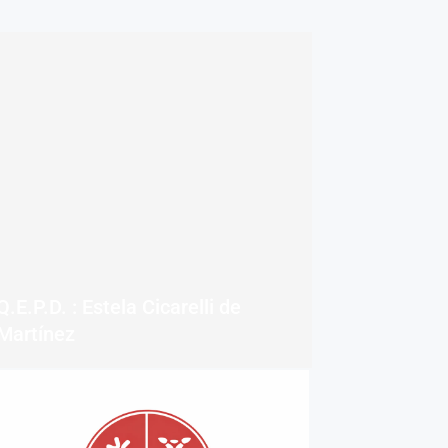
Q.E.P.D. : Estela Cicarelli de
Martínez