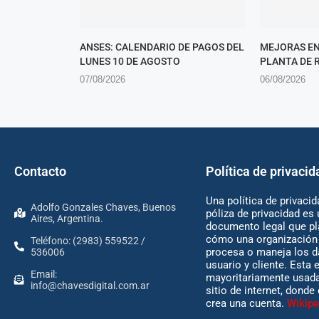
ANSES: CALENDARIO DE PAGOS DEL
MEJORAS EN
LUNES 10 DE AGOSTO
PLANTA DE 
07/08/2026
06/08/2026
Contacto
Política de privacid
Una política de privacid
Adolfo Gonzales Chaves, Buenos
póliza de privacidad es 
Aires, Argentina.
documento legal que pl
cómo una organización 
Teléfono: (2983) 559522 /
procesa o maneja los d
536006
usuario y cliente. Esta 
Email:
mayoritariamente usada
info@chavesdigital.com.ar
sitio de internet, donde
crea una cuenta.
Wikipe