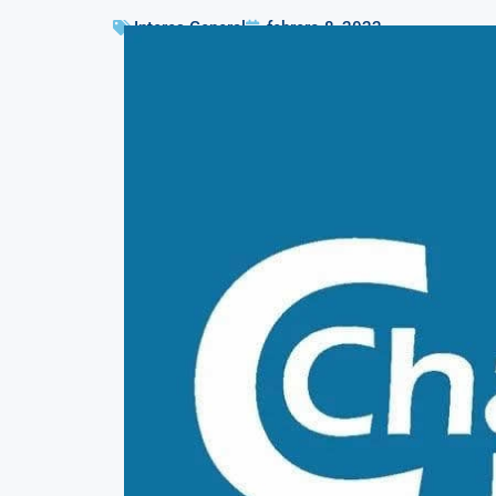
Interes General
febrero 8, 2022