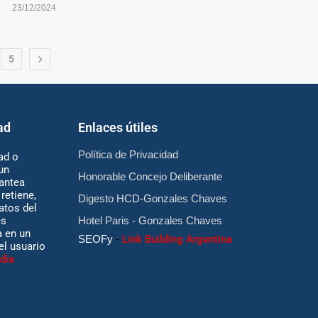
23/12/2024
5
ad
Enlaces útiles
Política de Privacidad
ad o
un
Honorable Concejo Deliberante
antea
retiene,
Digesto HCD-Gonzales Chaves
atos del
es
Hotel Paris - Gonzales Chaves
 en un
SEOFy
-
Link Building Argentina
 el usuario
dia