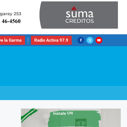
e la Garma
Radio Activa 97.9