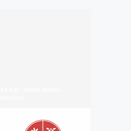
Q.E.P.D. : Daniel Manlio
Monzzoni