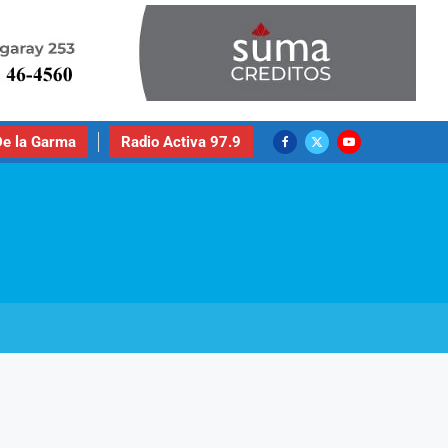
e la Garma
Radio Activa 97.9