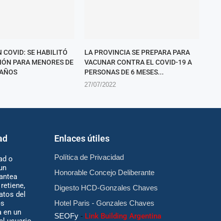
 COVID: SE HABILITÓ
LA PROVINCIA SE PREPARA PARA
CIÓN PARA MENORES DE
VACUNAR CONTRA EL COVID-19 A
 AÑOS
PERSONAS DE 6 MESES...
27/07/2022
ad
Enlaces útiles
Política de Privacidad
ad o
un
Honorable Concejo Deliberante
antea
retiene,
Digesto HCD-Gonzales Chaves
atos del
es
Hotel Paris - Gonzales Chaves
 en un
SEOFy
-
Link Building Argentina