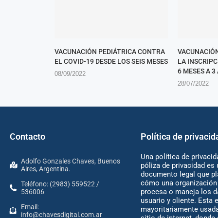
VACUNACIÓN PEDIÁTRICA CONTRA
VACUNACIÓN
EL COVID-19 DESDE LOS SEIS MESES
LA INSCRIP
6 MESES A 3
08/09/2022
28/07/2022
Contacto
Política de privacid
Una política de privacid
Adolfo Gonzales Chaves, Buenos
póliza de privacidad es 
Aires, Argentina.
documento legal que pl
cómo una organización 
Teléfono: (2983) 559522 /
procesa o maneja los d
536006
usuario y cliente. Esta 
Email:
mayoritariamente usada
info@chavesdigital.com.ar