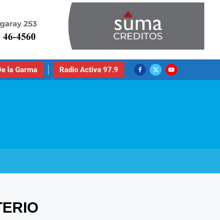
e la Garma
Radio Activa 97.9
TERIO