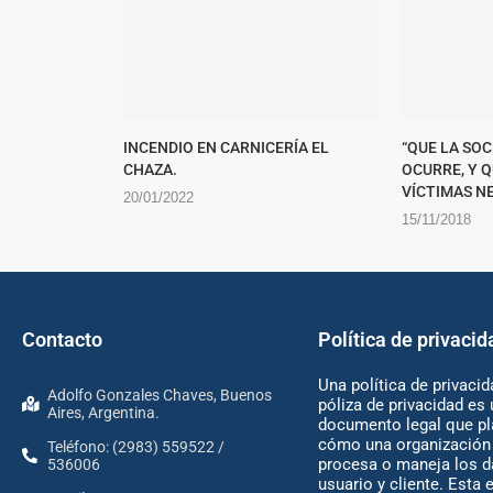
INCENDIO EN CARNICERÍA EL
“QUE LA SO
CHAZA.
OCURRE, Y 
VÍCTIMAS NE
20/01/2022
15/11/2018
Contacto
Política de privacid
Una política de privacid
Adolfo Gonzales Chaves, Buenos
póliza de privacidad es 
Aires, Argentina.
documento legal que pl
cómo una organización 
Teléfono: (2983) 559522 /
procesa o maneja los d
536006
usuario y cliente. Esta 