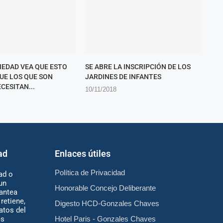
CIEDAD VEA QUE ESTO
SE ABRE LA INSCRIPCIÓN DE LOS
QUE LOS QUE SON
JARDINES DE INFANTES
CESITAN...
10/11/2018
ad
Enlaces útiles
Política de Privacidad
ad o
un
Honorable Concejo Deliberante
antea
retiene,
Digesto HCD-Gonzales Chaves
atos del
es
Hotel Paris - Gonzales Chaves