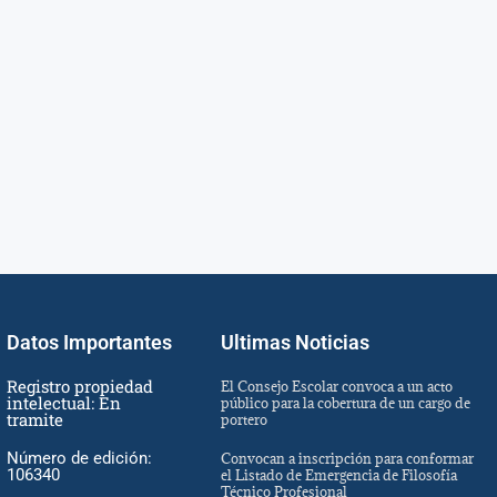
Datos Importantes
Ultimas Noticias
Registro propiedad
El Consejo Escolar convoca a un acto
intelectual: En
público para la cobertura de un cargo de
tramite
portero
Número de edición:
Convocan a inscripción para conformar
106340
el Listado de Emergencia de Filosofía
Técnico Profesional