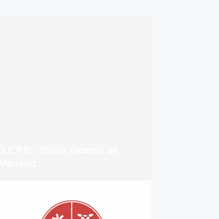
Q.E.P.D. : Estela Cicarelli de
Martínez