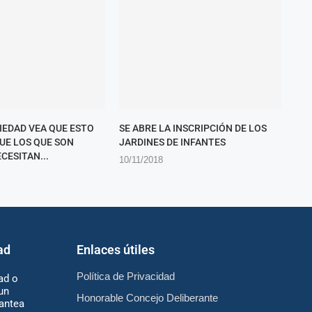
CIEDAD VEA QUE ESTO
SE ABRE LA INSCRIPCIÓN DE LOS
QUE LOS QUE SON
JARDINES DE INFANTES
CESITAN...
10/11/2018
ad
Enlaces útiles
Política de Privacidad
ad o
un
Honorable Concejo Deliberante
antea