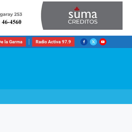
e la Garma
Radio Activa 97.9