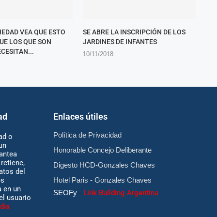
CIEDAD VEA QUE ESTO
SE ABRE LA INSCRIPCIÓN DE LOS
QUE LOS QUE SON
JARDINES DE INFANTES
CESITAN...
10/11/2018
ad
Enlaces útiles
Política de Privacidad
ad o
un
Honorable Concejo Deliberante
antea
retiene,
Digesto HCD-Gonzales Chaves
atos del
es
Hotel Paris - Gonzales Chaves
 en un
SEOFy
-
Link Building Argentina
 el usuario
dia