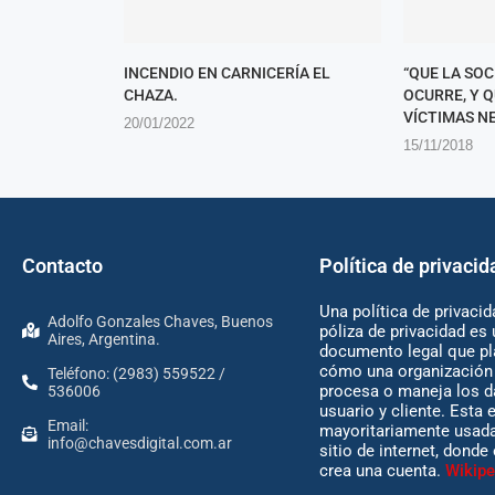
INCENDIO EN CARNICERÍA EL
“QUE LA SO
CHAZA.
OCURRE, Y 
VÍCTIMAS NE
20/01/2022
15/11/2018
Contacto
Política de privacid
Una política de privacid
Adolfo Gonzales Chaves, Buenos
póliza de privacidad es 
Aires, Argentina.
documento legal que pl
cómo una organización 
Teléfono: (2983) 559522 /
procesa o maneja los d
536006
usuario y cliente. Esta 
Email:
mayoritariamente usada
info@chavesdigital.com.ar
sitio de internet, donde
crea una cuenta.
Wikipe