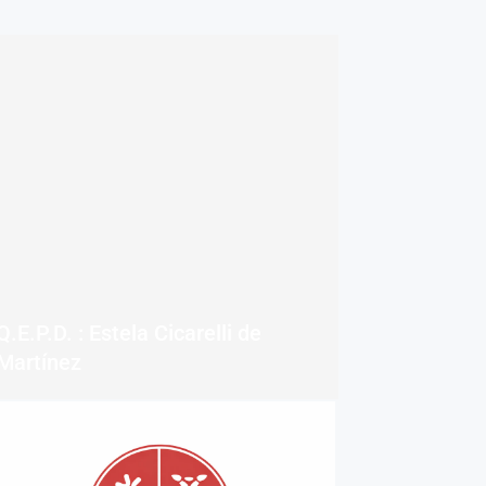
Q.E.P.D. : Estela Cicarelli de
Martínez